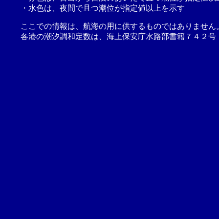
・水色は、夜間で且つ潮位が指定値以上を示す
ここでの情報は、航海の用に供するものではありません
各港の潮汐調和定数は、海上保安庁水路部書籍７４２号