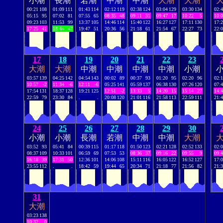
小潮
長潮
若潮
中潮
中潮
大潮
大潮
00:21
108
01:09
111
01:43
114
02:12
119
02:38
124
03:04
129
03:30
134
02:
05:15
95
07:02
81
07:55
65
08:35
48
09:11
31
09:47
17
10:22
5
10:
09:23
103
11:53
99
13:37
105
14:46
114
15:40
122
16:27
127
17:11
130
17:
17:25
41
18:44
47
19:47
51
20:36
56
21:18
61
21:54
67
22:27
73
22:
17
18
19
20
21
22
23
大潮
大潮
中潮
中潮
中潮
中潮
小潮
03:57
139
04:25
142
04:54
143
00:02
89
00:37
93
01:20
95
02:20
96
02:
10:57
-2
11:34
-6
12:11
-6
05:25
141
05:59
137
06:38
130
07:26
120
07:
17:54
131
18:37
128
19:21
125
12:51
-2
13:33
5
14:20
15
15:14
27
14:
22:59
79
23:30
84
.
.
20:08
120
21:01
116
21:58
113
22:59
111
21:
24
25
26
27
28
29
30
小潮
小潮
長潮
若潮
中潮
中潮
大潮
03:52
93
05:41
84
00:39
115
01:17
118
01:50
123
02:21
128
02:52
133
02:
08:37
109
10:33
101
06:59
69
07:53
53
08:36
37
09:16
22
09:55
9
09:
16:18
39
17:31
50
12:36
101
14:06
108
15:11
116
16:05
122
16:52
127
17:
23:55
112
.
.
18:42
59
19:44
65
20:34
71
21:18
77
21:56
82
21:
31
大潮
03:23
138
10:32
0