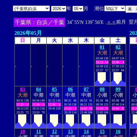
年
月 潮位
千葉県：白浜／千葉
＜＜
前月
翌
34ﾟ55'N 139ﾟ56'E
2026年05月
20
日
月
火
水
木
金
土
01
02
大潮
大潮
03:44
130
04:07
134
10:15
14
10:48
4
.
.
.
.
.
.
16:49
132
17:30
133
22:27
57
22:57
64
03
04
05
06
07
08
09
大潮
中潮
中潮
中潮
中潮
小潮
小潮
04:31
138
04:56
140
05:22
140
00:22
86
00:53
91
01:34
96
02:48
98
02:
11:23
-2
11:58
-5
12:36
-3
05:50
138
06:21
133
06:56
125
07:46
114
08:
18:12
131
18:55
126
19:41
120
13:16
1
14:02
10
14:56
21
16:04
32
15:
23:25
72
23:53
79
.
.
20:35
114
21:40
108
23:03
106
.
.
22:
10
11
12
13
14
15
16