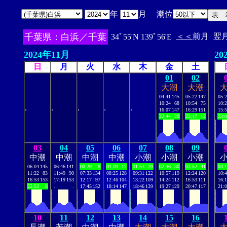
年
月 潮位
千葉県：白浜／千葉
＜＜
前月
翌
34ﾟ55'N 139ﾟ56'E
2024年11月
20
日
月
火
水
木
金
土
01
02
大潮
大潮
04:41
145
05:22
147
05:
10:24
68
10:54
75
10:
.
.
.
.
.
16:07
147
16:29
151
15:
22:44
20
23:17
12
23:
03
04
05
06
07
08
09
中潮
中潮
中潮
中潮
小潮
小潮
小潮
06:04
145
06:46
141
00:29
8
01:09
12
01:53
20
02:46
30
03:52
41
03:
11:22
83
11:49
90
07:33
134
08:25
128
09:31
122
10:57
119
12:24
120
10:
16:53
153
17:19
153
12:17
97
12:46
104
13:22
109
14:24
112
16:53
111
16:
23:52
8
.
.
17:45
152
18:14
147
18:46
139
19:27
129
20:47
117
21:
10
11
12
13
14
15
16