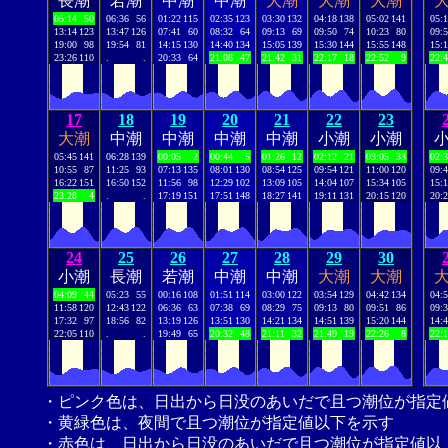
長潮
若潮
中潮
中潮
大潮
大潮
大潮
05:14
50
06:36
56
01:22
115
02:35
123
03:30
132
04:18
138
05:02
141
05:
13:14
123
13:47
126
07:41
60
08:32
64
09:13
69
09:50
74
10:23
80
09:
19:00
98
19:54
81
14:15
130
14:40
134
15:05
139
15:30
144
15:55
148
15:
23:26
110
.
.
20:33
64
21:08
47
21:42
31
22:17
18
22:52
9
22:
17
18
19
20
21
22
23
大潮
中潮
中潮
中潮
中潮
小潮
小潮
05:45
141
06:28
139
00:05
2
00:44
5
01:26
12
02:12
21
03:05
33
02:
10:55
87
11:25
93
07:13
135
08:01
130
08:54
125
09:54
121
11:00
120
09:
16:22
151
16:50
152
11:56
98
12:29
102
13:09
105
14:04
107
15:34
105
15:
23:28
4
.
.
17:19
151
17:51
148
18:27
141
19:11
131
20:15
120
20:
24
25
26
27
28
29
30
小潮
長潮
若潮
中潮
中潮
大潮
大潮
04:09
44
05:23
55
00:16
108
01:51
114
03:00
122
03:54
129
04:42
134
04:
11:58
120
12:43
122
06:36
63
07:38
69
08:29
75
09:13
80
09:51
86
09:
17:32
97
18:56
82
13:19
126
13:51
130
14:21
134
14:51
139
15:20
144
14:
22:05
110
.
.
19:49
65
20:32
48
21:11
32
21:49
19
22:26
8
22:
・ピンク色は、日出から日没のあいだで且つ潮位が指定
・黄緑色は、夜間で且つ潮位が指定値以下を示す
・赤色は、日出から日没のあいだで且つ潮位が指定値以