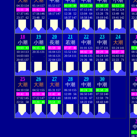
大潮
大潮
中潮
中潮
中潮
中潮
小潮
04:33
154
05:14
157
05:53
157
00:19
44
00:53
39
01:30
37
02:12
39
03:
11:11
26
11:42
32
12:11
41
06:33
153
07:13
146
07:58
136
08:52
124
10:
17:37
145
17:56
146
18:17
147
12:38
52
13:04
64
13:28
78
13:49
91
16:
23:17
62
23:48
52
.
.
18:37
147
18:58
146
19:19
145
19:41
142
22:
18
19
20
21
22
23
24
小潮
小潮
長潮
若潮
中潮
中潮
大潮
03:03
43
04:15
48
05:59
50
07:37
46
01:01
123
02:27
131
03:24
141
01:
10:14
113
20:35
131
16:04
123
15:52
130
08:42
39
09:29
34
10:07
32
08:
14:03
103
.
.
19:16
121
20:54
111
16:06
135
16:24
139
16:43
142
13:
20:05
137
.
.
22:04
123
.
.
21:26
98
21:54
85
22:22
71
18:
25
26
27
28
29
30
大潮
大潮
大潮
中潮
中潮
中潮
04:10
150
04:52
155
05:31
157
06:10
155
00:24
31
00:58
29
03:
10:42
33
11:13
38
11:42
46
12:09
56
06:50
149
07:33
140
09:
17:02
145
17:22
147
17:41
148
18:01
149
12:35
67
12:59
79
15:
22:51
58
23:20
46
23:51
37
.
.
18:22
150
18:43
149
21:
01:
08: