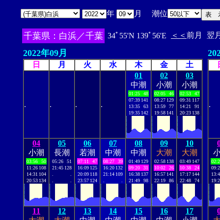
年
月 潮位
千葉県：白浜／千葉
＜＜
前月
翌
34ﾟ55'N 139ﾟ56'E
2022年09月
20
日
月
火
水
木
金
土
01
02
03
中潮
小潮
小潮
01:25
48
02:05
46
02:53
47
07:39
141
08:27
129
09:31
117
.
.
.
.
.
13:35
63
13:59
77
14:21
91
19:35
142
19:58
141
20:23
138
04
05
06
07
08
09
10
小潮
長潮
若潮
中潮
中潮
大潮
大潮
03:56
50
05:26
51
07:11
47
08:27
39
01:49
129
02:58
138
03:49
147
02:
11:26
108
21:45
128
16:09
125
16:20
132
09:20
31
10:02
26
10:38
24
09:
14:31
104
.
.
20:09
118
21:14
109
16:38
137
16:57
141
17:17
144
13:
20:53
134
.
.
23:57
124
.
.
21:49
98
22:19
86
22:48
74
19:
11
12
13
14
15
16
17