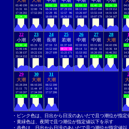
大潮
大潮
中潮
中潮
中潮
中潮
小潮
05:40
199
06:14
201
00:02
25
00:31
19
01:03
17
01:40
20
02:26
29
04:
11:31
65
12:00
74
06:50
199
07:29
191
08:13
180
09:07
166
10:19
153
10:
17:34
202
17:52
202
12:29
85
12:57
96
13:26
107
13:55
118
14:31
128
16:
23:34
35
.
.
18:09
199
18:26
195
18:45
188
19:07
179
19:34
167
22:
22
23
24
25
26
27
28
小潮
小潮
長潮
若潮
中潮
中潮
大潮
03:30
42
05:20
52
07:10
53
01:37
143
02:59
163
03:55
182
04:43
196
02:
12:06
146
14:01
150
14:52
160
08:21
50
09:14
51
09:58
55
10:36
64
10:
15:38
137
19:22
131
20:27
109
15:25
171
15:53
182
16:20
193
16:46
202
14:
20:14
152
22:29
136
.
.
21:05
85
21:39
61
22:13
40
22:47
22
19:
29
30
31
大潮
大潮
大潮
05:28
204
06:10
205
06:52
200
04:
11:11
75
11:44
87
12:14
98
10:
17:10
207
17:34
209
17:57
206
16:
23:21
10
23:54
4
.
.
22:
・ピンク色は、日出から日没のあいだで且つ潮位が指定
・黄緑色は、夜間で且つ潮位が指定値以下を示す
・赤色は、日出から日没のあいだで且つ潮位が指定値以