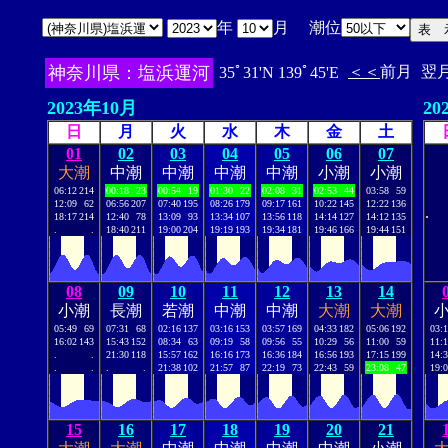
年
月 潮位
神奈川県：塩浜運河
＜＜
前月
翌
35ﾟ31'N 139ﾟ45'E
2023年10月
20
日
月
火
水
木
金
土
01
02
03
04
05
06
07
大潮
中潮
中潮
中潮
中潮
小潮
小潮
06:12
214
00:18
23
00:54
19
01:30
22
02:08
31
02:53
44
03:58
59
12:09
62
06:56
207
07:40
195
08:26
179
09:17
161
10:22
145
12:22
136
.
18:17
214
12:40
78
13:09
93
13:34
107
13:56
118
14:14
127
14:12
135
.
.
18:40
211
19:00
204
19:19
193
19:34
181
19:46
166
19:44
151
08
09
10
11
12
13
14
小潮
長潮
若潮
中潮
中潮
大潮
大潮
05:49
69
07:31
68
02:16
137
03:16
153
03:57
169
04:33
182
05:06
192
03:
16:02
143
15:43
152
08:34
63
09:19
58
09:56
55
10:29
56
11:00
59
11:
.
.
21:30
118
15:57
162
16:16
173
16:36
184
16:56
193
17:15
199
14:
.
.
.
.
21:38
102
21:57
87
22:19
73
22:43
59
23:08
47
19:
15
16
17
18
19
20
21