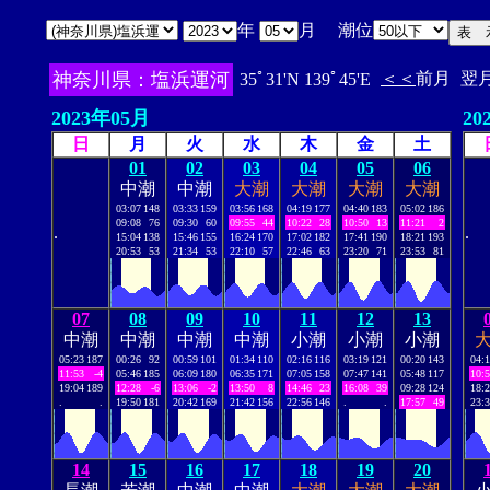
年
月 潮位
神奈川県：塩浜運河
＜＜
前月
翌
35ﾟ31'N 139ﾟ45'E
2023年05月
20
日
月
火
水
木
金
土
01
02
03
04
05
06
中潮
中潮
大潮
大潮
大潮
大潮
03:07
148
03:33
159
03:56
168
04:19
177
04:40
183
05:02
186
09:08
76
09:30
60
09:55
44
10:22
28
10:50
13
11:21
2
.
.
15:04
138
15:46
155
16:24
170
17:02
182
17:41
190
18:21
193
20:53
53
21:34
53
22:10
57
22:46
63
23:20
71
23:53
81
07
08
09
10
11
12
13
中潮
中潮
中潮
中潮
小潮
小潮
小潮
05:23
187
00:26
92
00:59
101
01:34
110
02:16
116
03:19
121
00:20
143
04:
11:53
-4
05:46
185
06:09
180
06:35
171
07:05
158
07:47
141
05:48
117
10:
19:04
189
12:28
-6
13:06
-2
13:50
8
14:46
23
16:08
39
09:28
124
18:
.
.
19:50
181
20:42
169
21:42
156
22:56
146
.
.
17:57
49
23:
14
15
16
17
18
19
20