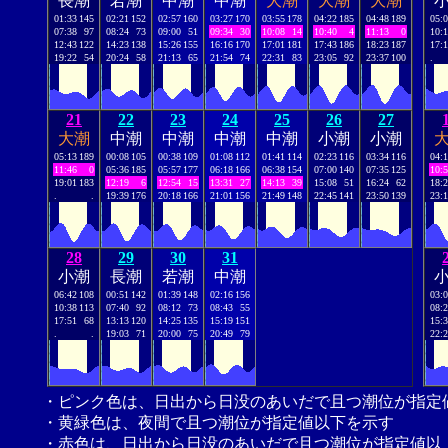
長潮
若潮
中潮
中潮
大潮
大潮
大潮
01:33
145
02:21
152
02:57
160
03:27
170
03:55
178
04:22
185
04:48
189
05:
07:38
97
08:24
73
09:00
51
09:34
30
10:08
14
10:40
4
11:13
0
10:
12:43
122
14:23
138
15:26
155
16:16
170
17:01
181
17:43
186
18:23
187
17:
19:22
54
20:24
58
21:13
65
21:54
74
22:31
83
23:05
92
23:37
100
.
21
22
23
24
25
26
27
大潮
中潮
中潮
中潮
中潮
小潮
小潮
05:13
189
00:08
105
00:38
109
01:08
112
01:41
114
02:23
116
03:34
116
04:
11:46
0
05:36
185
05:57
177
06:18
166
06:38
154
07:00
140
07:35
125
10:
19:01
183
12:19
6
12:54
15
13:31
27
14:13
39
15:08
51
16:24
62
18:
.
.
19:39
176
20:18
166
21:01
156
21:49
148
22:45
141
23:50
139
23:
28
29
30
31
小潮
長潮
若潮
中潮
06:42
108
00:51
142
01:39
148
02:16
156
03:
10:38
113
07:40
92
08:12
73
08:43
55
08:
17:51
68
13:13
120
14:25
135
15:19
151
15:
.
.
19:03
71
20:00
75
20:49
79
22:
・ピンク色は、日出から日没のあいだで且つ潮位が指定
・黄緑色は、夜間で且つ潮位が指定値以下を示す
・赤色は、日出から日没のあいだで且つ潮位が指定値以