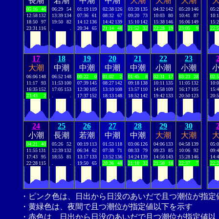
長潮
若潮
中潮
中潮
大潮
大潮
大潮
05:16
46
06:29
54
01:19
119
02:38
126
03:39
135
04:32
142
05:20
146
05:
12:58
132
13:39
134
07:36
61
08:32
67
09:20
73
10:03
80
10:41
87
10:
18:50
97
19:50
82
14:12
136
14:42
139
15:10
142
15:38
146
16:06
149
15:
23:31
116
.
.
20:34
65
21:14
48
21:52
32
22:28
19
23:05
9
22:
17
18
19
20
21
22
23
大潮
中潮
中潮
中潮
中潮
小潮
小潮
06:06
148
06:52
148
00:22
0
01:02
2
01:45
8
02:31
17
03:23
28
02:
11:17
93
11:53
100
07:39
145
08:27
142
09:18
138
10:11
135
11:05
132
10:
16:35
152
17:05
153
12:30
105
13:10
108
13:57
110
14:58
109
16:17
105
15:
23:43
2
.
.
17:37
152
18:13
148
18:52
142
19:42
133
20:50
123
20:
24
25
26
27
28
29
30
小潮
長潮
若潮
中潮
中潮
大潮
大潮
04:21
40
05:26
52
00:19
113
01:53
118
03:06
126
04:06
133
04:58
139
05:
11:55
131
12:39
132
06:34
62
07:38
71
08:33
79
09:23
85
10:06
92
09:
17:43
95
18:55
81
13:17
133
13:52
136
14:24
139
14:56
143
15:28
146
14:
22:28
115
.
.
19:50
65
20:36
48
21:18
32
21:58
18
22:37
7
22:
・ピンク色は、日出から日没のあいだで且つ潮位が指定
・黄緑色は、夜間で且つ潮位が指定値以下を示す
・赤色は、日出から日没のあいだで且つ潮位が指定値以