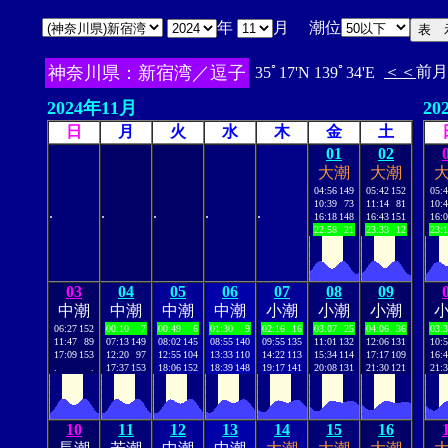
年
月 潮位
神奈川県：新宿湾／逗子
＜＜
前月
35ﾟ17'N 139ﾟ34'E
2024年11月
20
日
月
火
水
木
金
土
01
02
大潮
大潮
04:56
149
05:42
152
05:
10:39
73
11:14
81
10:
.
.
.
.
.
16:18
148
16:43
151
16:
22:58
21
23:33
12
23:
03
04
05
06
07
08
09
中潮
中潮
中潮
中潮
小潮
小潮
小潮
06:27
152
00:10
7
00:49
6
01:30
9
02:16
16
03:07
25
04:06
36
03:
11:47
89
07:13
149
08:02
145
08:55
140
09:55
135
11:01
132
12:06
131
10:
17:09
153
12:20
97
12:55
104
13:33
110
14:22
113
15:34
114
17:17
109
16:
.
.
17:37
153
18:06
152
18:39
148
19:17
141
20:08
131
21:30
121
21:
10
11
12
13
14
15
16