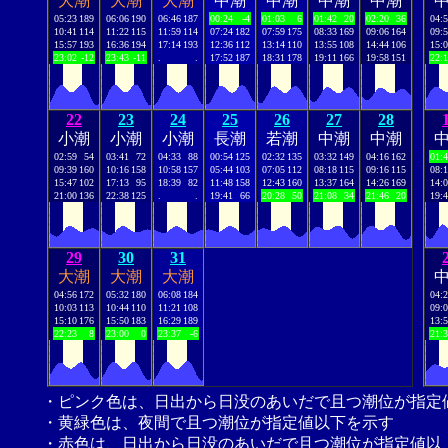
大潮
大潮
大潮
中潮
中潮
中潮
中潮
05:23
189
06:06
190
06:46
187
00:24
-4
01:03
6
01:42
20
02:20
36
04:
10:41
114
11:22
115
11:59
114
07:24
182
07:59
175
08:33
169
09:06
164
09:
15:57
193
16:36
194
17:14
193
12:36
112
13:14
110
13:55
108
14:44
106
15:
23:02
-12
23:43
-11
.
.
17:52
187
18:31
178
19:11
166
19:58
151
22:
22
23
24
25
26
27
28
小潮
小潮
小潮
長潮
若潮
中潮
中潮
02:59
54
03:41
72
04:33
88
00:54
125
02:32
135
03:32
149
04:16
162
01:
09:39
160
10:16
158
10:58
157
05:44
103
07:05
112
08:18
115
09:16
115
08:
15:47
102
17:13
95
18:39
82
11:48
158
12:43
160
13:37
164
14:26
169
14:
21:00
136
22:38
125
.
.
19:41
66
20:28
50
21:08
34
21:46
20
19:
29
30
31
大潮
大潮
大潮
04:56
172
05:32
180
06:08
184
04:
10:03
113
10:44
110
11:21
108
09:
15:10
176
15:50
183
16:29
189
13:
22:23
8
23:00
0
23:37
-6
21:
・ピンク色は、日出から日没のあいだで且つ潮位が指定
・黄緑色は、夜間で且つ潮位が指定値以下を示す
・赤色は、日出から日没のあいだで且つ潮位が指定値以