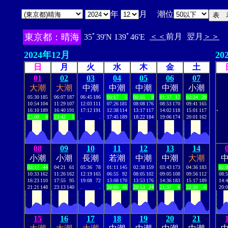
年
月 潮位
東京都：晴海
＜＜
前月
翌月
＞＞
35ﾟ39'N 139ﾟ46'E
2024年12月
20
日
月
火
水
木
金
土
01
02
03
04
05
06
07
大潮
大潮
中潮
中潮
中潮
中潮
小潮
05:30
185
06:07
187
06:45
186
00:17
5
00:55
9
01:37
17
02:24
29
10:54
104
11:29
107
12:03
111
07:26
181
08:08
176
08:53
170
09:41
165
.
16:10
189
16:40
191
17:12
191
12:38
114
13:17
117
14:02
118
15:01
117
23:09
8
23:42
5
.
.
17:45
189
18:22
184
19:06
174
20:01
162
08
09
10
11
12
13
14
小潮
小潮
長潮
若潮
中潮
中潮
大潮
03:17
44
04:21
61
05:36
78
01:11
145
02:38
159
03:43
173
04:36
183
02:
10:33
162
11:26
162
12:19
165
06:55
92
08:05
102
09:05
108
09:56
112
08:
16:23
110
17:55
95
19:08
72
13:08
170
13:53
176
14:36
183
15:17
189
14:
21:21
148
23:13
140
.
.
20:05
48
20:53
24
21:37
6
22:20
-6
20:
15
16
17
18
19
20
21