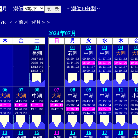
月 潮位
～
潮位10分割
～
＜＜
前月
翌月
＞＞
6'E
2024年07月
木
金
土
日
月
火
水
木
01
01
02
03
04
0
長潮
若潮
中潮
中潮
大潮
大
00:17
164
06:59
62
00:30
176
01:27
178
02:23
182
03:15
06:39
91
13:44
156
08:00
45
08:53
30
09:42
20
10:26
.
.
12:12
146
18:48
123
15:11
167
16:13
178
17:02
187
17:41
18:32
78
.
.
20:09
132
21:17
135
22:10
133
22:53
06
07
08
07
08
09
10
11
1
大潮
大潮
中潮
大潮
中潮
中潮
中潮
中潮
小
03:38
190
04:15
192
04:51
192
04:46
194
00:08
117
00:43
111
01:19
106
01:56
102
02:35
10:37
0
11:17
-1
11:57
1
11:48
13
05:26
194
06:06
190
06:45
184
07:25
175
08:10
17:37
193
18:20
192
19:01
188
18:47
193
12:26
19
13:01
28
13:35
39
14:07
53
14:40
23:00
116
23:39
118
.
.
.
.
19:16
191
19:44
189
20:10
187
20:36
185
21:03
13
14
15
14
15
16
17
18
1