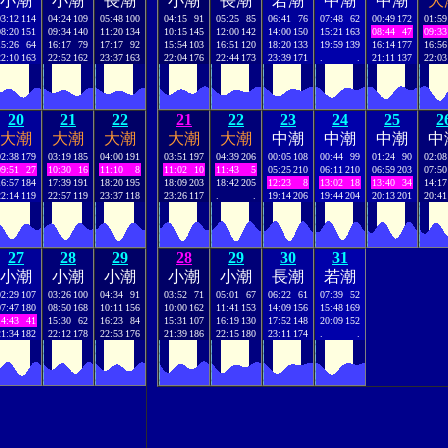
小潮
小潮
長潮
小潮
長潮
若潮
中潮
中潮
大
03:12
114
04:24
109
05:48
100
04:15
91
05:25
85
06:41
76
07:48
62
00:49
172
01:59
08:20
151
09:34
140
11:20
134
10:15
145
12:00
142
14:00
150
15:21
163
08:44
47
09:33
15:26
64
16:17
79
17:17
92
15:54
103
16:51
120
18:20
133
19:59
139
16:14
177
16:56
22:10
163
22:52
162
23:37
163
22:04
176
22:44
173
23:39
171
.
.
21:11
137
22:03
20
21
22
21
22
23
24
25
2
大潮
大潮
大潮
大潮
大潮
中潮
中潮
中潮
中
02:38
179
03:19
185
04:00
191
03:51
197
04:39
206
00:05
108
00:44
99
01:24
90
02:08
09:51
27
10:30
16
11:10
8
11:02
10
11:43
5
05:25
210
06:11
210
06:59
203
07:50
16:57
184
17:39
191
18:20
195
18:09
203
18:42
205
12:23
8
13:02
18
13:40
34
14:17
22:14
119
22:57
119
23:37
118
23:26
117
.
.
19:14
206
19:44
204
20:13
201
20:41
27
28
29
28
29
30
31
小潮
小潮
小潮
小潮
小潮
長潮
若潮
02:29
107
03:26
100
04:34
91
03:52
71
05:01
67
06:22
61
07:39
52
07:47
180
08:50
168
10:11
156
10:00
162
11:41
153
14:09
156
15:48
169
14:43
41
15:30
62
16:23
84
15:31
107
16:19
130
17:52
148
20:09
152
21:34
182
22:12
178
22:53
176
21:39
186
22:15
180
23:11
174
.
.