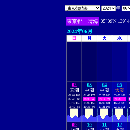
年
東京都：晴海
35ﾟ39'N 139ﾟ4
2024年06月
日
月
火
水
.
.
.
.
.
02
03
04
05
若潮
中潮
中潮
大潮
01:04
169
01:46
175
02:25
180
03:02
186
07:40
68
08:30
45
09:14
24
09:56
9
13:49
156
15:02
169
16:00
181
16:51
189
19:40
89
20:39
98
21:31
106
22:17
111
09
10
11
12