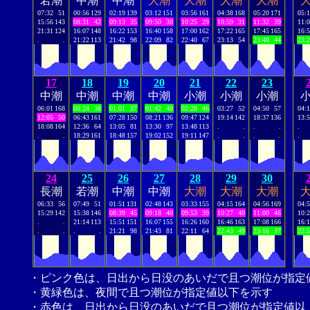
若潮
中潮
中潮
大潮
大潮
大潮
大潮
07:32
51
00:56
129
02:19
139
03:12
151
03:56
161
04:38
168
05:20
171
05:
15:56
143
08:31
42
09:13
35
09:50
30
10:25
29
10:59
31
11:32
39
11:
21:31
124
16:07
148
16:22
153
16:40
158
17:00
162
17:22
165
17:45
165
16:
.
.
21:22
113
21:42
98
22:09
82
22:40
67
23:13
54
23:48
44
23:
17
18
19
20
21
22
23
中潮
中潮
中潮
中潮
小潮
小潮
小潮
06:01
168
00:24
38
01:01
37
01:42
40
02:28
46
03:27
52
04:50
57
04:
12:05
50
06:43
161
07:28
150
08:21
136
09:47
124
19:14
142
18:37
136
13:
18:08
164
12:36
64
13:05
81
13:30
97
13:48
113
.
.
.
.
.
.
.
18:29
161
18:48
157
19:02
152
19:11
147
.
.
.
.
.
24
25
26
27
28
29
30
長潮
若潮
中潮
中潮
大潮
大潮
大潮
06:33
56
07:49
51
01:51
131
02:48
143
03:33
155
04:15
164
04:56
169
04:
15:29
142
15:38
146
08:39
45
09:18
40
09:53
39
10:27
40
11:00
46
10:
.
.
21:14
113
15:51
151
16:07
155
16:26
160
16:46
163
17:08
166
16:
.
.
.
.
21:21
98
21:43
81
22:11
64
22:43
49
23:16
37
22:
・ピンク色は、日出から日没のあいだで且つ潮位が指定
・黄緑色は、夜間で且つ潮位が指定値以下を示す
・赤色は、日出から日没のあいだで且つ潮位が指定値以