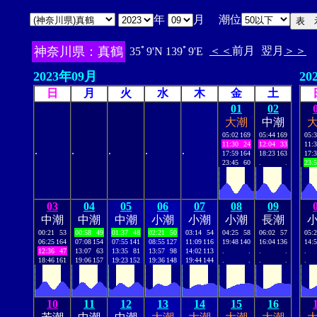
年
月 潮位
神奈川県：真鶴
＜＜
前月
翌月
＞＞
35ﾟ9'N 139ﾟ9'E
2023年09月
20
日
月
火
水
木
金
土
01
02
大潮
中潮
05:02
169
05:44
169
05:
11:30
24
12:04
33
11:
.
.
.
.
.
17:59
164
18:23
163
17:
23:45
60
.
.
23:
03
04
05
06
07
08
09
中潮
中潮
中潮
小潮
小潮
小潮
長潮
00:21
53
00:58
49
01:37
48
02:21
50
03:14
54
04:25
58
06:02
57
05:
06:25
164
07:08
154
07:55
141
08:55
127
11:09
116
19:48
140
16:04
136
14:
12:36
47
13:07
63
13:35
81
13:57
98
14:02
113
.
.
.
.
.
18:46
161
19:06
157
19:23
152
19:36
148
19:44
144
.
.
.
.
.
10
11
12
13
14
15
16