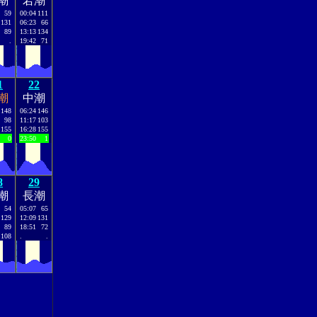
潮
若潮
59
00:04
111
131
06:23
66
89
13:13
134
.
19:42
71
1
22
潮
中潮
148
06:24
146
98
11:17
103
155
16:28
155
0
23:50
1
8
29
潮
長潮
54
05:07
65
129
12:09
131
89
18:51
72
108
.
.