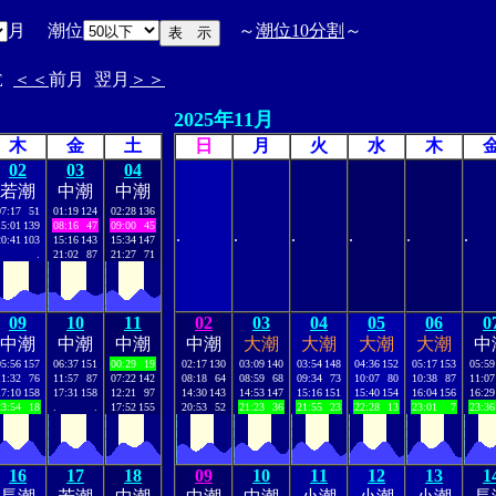
月 潮位
～
潮位10分割
～
＜＜
前月
翌月
＞＞
E
2025年11月
木
金
土
日
月
火
水
木
02
03
04
若潮
中潮
中潮
07:17
51
01:19
124
02:28
136
15:01
139
08:16
47
09:00
45
.
.
.
.
.
.
20:41
103
15:16
143
15:34
147
.
21:02
87
21:27
71
09
10
11
02
03
04
05
06
0
中潮
中潮
中潮
中潮
大潮
大潮
大潮
大潮
中
05:56
157
06:37
151
00:29
19
02:17
130
03:09
140
03:54
148
04:36
152
05:17
153
05:59
11:32
76
11:57
87
07:22
142
08:18
64
08:59
68
09:34
73
10:07
80
10:38
87
11:07
17:10
158
17:31
158
12:21
97
14:30
143
14:53
147
15:16
151
15:40
154
16:04
156
16:29
23:54
18
.
.
17:52
155
20:53
52
21:23
36
21:55
23
22:28
13
23:01
7
23:36
16
17
18
09
10
11
12
13
1