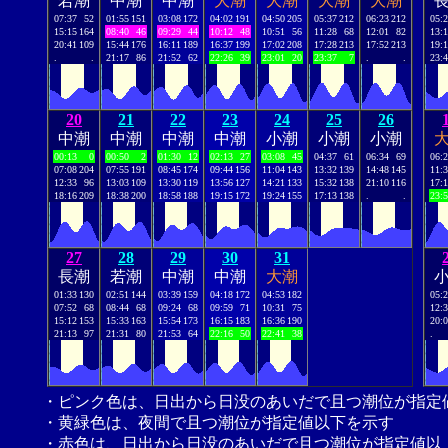
若潮
中潮
中潮
大潮
大潮
大潮
大潮
07:37
52
01:55
151
03:08
172
04:02
191
04:50
205
05:37
212
06:23
212
05:
15:15
164
08:40
46
09:29
44
10:12
48
10:51
56
11:28
68
12:01
82
13:
20:41
109
15:44
176
16:11
189
16:37
199
17:02
208
17:28
213
17:52
213
19:
.
.
21:17
86
21:52
62
22:26
39
23:01
20
23:37
7
.
.
23:
20
21
22
23
24
25
26
中潮
中潮
中潮
中潮
小潮
小潮
小潮
00:13
0
00:50
2
01:30
12
02:13
27
03:08
45
04:37
61
06:34
69
06:
07:08
204
07:55
191
08:45
174
09:44
156
11:04
143
13:32
139
14:48
145
11:
12:33
96
13:03
109
13:30
119
13:56
127
14:21
133
15:32
138
21:10
116
17:
18:16
209
18:38
200
18:58
188
19:15
172
19:24
155
17:13
138
.
.
23:
27
28
29
30
31
長潮
若潮
中潮
中潮
大潮
01:33
130
02:51
144
03:39
159
04:18
172
04:53
182
05:
07:52
68
08:44
68
09:24
68
09:59
71
10:31
75
12:
15:12
153
15:33
163
15:54
173
16:15
183
16:36
190
20:
21:13
97
21:31
80
21:53
64
22:16
50
22:41
38
.
・ピンク色は、日出から日没のあいだで且つ潮位が指定
・黄緑色は、夜間で且つ潮位が指定値以下を示す
・赤色は、日出から日没のあいだで且つ潮位が指定値以