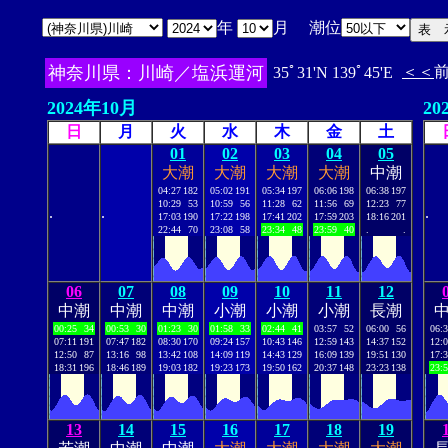
年
月 潮位
神奈川県：川崎／塩浜運河
＜＜
35ﾟ31'N 139ﾟ45'E
2024年10月
20
日
月
火
水
木
金
土
01
02
03
04
05
大潮
大潮
大潮
大潮
中潮
04:27
182
05:02
191
05:34
197
06:06
198
06:38
197
10:29
53
10:59
56
11:28
62
11:56
69
12:23
77
.
.
.
17:03
190
17:22
198
17:41
202
17:59
203
18:16
201
22:44
70
23:08
58
23:34
48
23:59
40
.
.
06
07
08
09
10
11
12
中潮
中潮
中潮
小潮
小潮
小潮
長潮
00:25
34
00:53
30
01:23
30
01:58
33
02:44
41
03:57
52
06:00
56
06:
07:11
191
07:47
182
08:30
170
09:24
157
10:43
146
12:59
143
14:37
152
12:
12:50
87
13:16
98
13:42
108
14:09
119
14:43
129
16:09
139
19:51
130
17:
18:31
196
18:46
189
19:03
182
19:23
173
19:50
162
20:37
148
23:23
138
23:
13
14
15
16
17
18
19