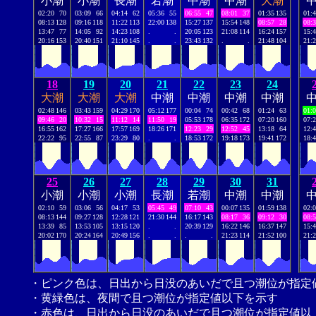
小潮
小潮
長潮
若潮
中潮
中潮
大潮
02:20
70
03:09
66
04:14
62
05:36
55
06:55
47
08:01
37
01:35
135
01:
08:13
128
09:16
118
11:22
113
22:00
138
15:27
137
15:54
148
08:57
28
08:
13:47
77
14:05
92
14:23
108
.
.
20:05
123
21:08
114
16:24
157
15:
20:16
153
20:40
151
21:10
145
.
.
23:43
132
.
.
21:48
104
21:
18
19
20
21
22
23
24
大潮
大潮
大潮
中潮
中潮
中潮
中潮
02:48
146
03:43
159
04:29
170
05:12
177
00:04
74
00:42
68
01:24
63
01:
09:46
20
10:32
15
11:12
14
11:50
19
05:53
178
06:35
172
07:20
160
07:
16:55
162
17:27
166
17:57
169
18:26
171
12:23
29
12:52
45
13:18
64
12:
22:22
95
22:55
87
23:29
80
.
.
18:53
172
19:18
173
19:41
172
18:
25
26
27
28
29
30
31
小潮
小潮
小潮
長潮
若潮
中潮
中潮
02:10
59
03:06
56
04:17
53
05:45
49
07:10
43
00:07
135
01:59
138
02:
08:13
144
09:27
128
12:28
121
21:30
144
16:17
143
08:17
36
09:12
30
08:
13:39
85
13:53
105
13:15
120
.
.
20:39
129
16:22
146
16:37
147
15:
20:02
170
20:24
164
20:49
156
.
.
.
.
21:23
114
21:52
100
21:
・ピンク色は、日出から日没のあいだで且つ潮位が指定
・黄緑色は、夜間で且つ潮位が指定値以下を示す
・赤色は、日出から日没のあいだで且つ潮位が指定値以