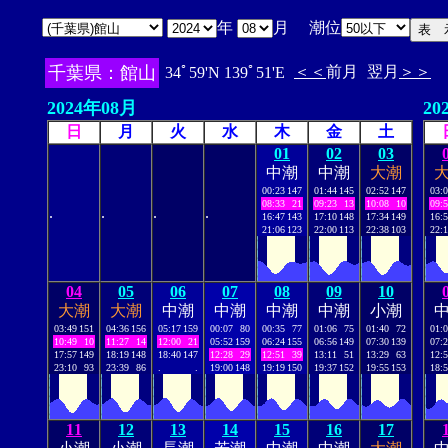
年
月 潮位
千葉県：館山
＜＜
前月
翌月
＞＞
34ﾟ59'N 139ﾟ51'E
2024年08月
20
日
月
火
水
木
金
土
01
02
03
中潮
中潮
大潮
00:23
147
01:44
145
02:52
147
03:
08:33
21
09:23
13
10:08
10
09:
.
.
.
.
16:47
143
17:10
148
17:34
149
16:
21:06
123
22:00
113
22:38
103
22:
04
05
06
07
08
09
10
大潮
大潮
中潮
中潮
中潮
中潮
小潮
03:49
151
04:36
156
05:17
159
00:07
80
00:35
77
01:06
75
01:40
72
01:
10:49
10
11:27
14
12:00
21
05:52
159
06:24
155
06:56
149
07:30
139
07:
17:57
149
18:19
148
18:40
147
12:28
29
12:51
39
13:11
51
13:29
63
12:
23:10
93
23:39
86
.
.
19:00
148
19:19
150
19:37
152
19:55
153
18:
11
12
13
14
15
16
17