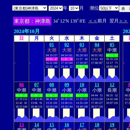
年
月 潮位
東京都：神津島
＜＜
前月
翌月
＞＞
34ﾟ12'N 139ﾟ8'E
2024年10月
20
日
月
火
水
木
金
土
01
02
03
04
05
大潮
大潮
大潮
大潮
中潮
04:19
157
04:54
161
05:28
163
06:01
162
00:12
37
10:34
47
11:01
50
11:27
56
11:52
63
06:35
158
.
.
.
16:52
160
17:10
164
17:29
167
17:48
167
12:17
71
22:52
63
23:19
52
23:45
44
.
.
18:05
164
06
07
08
09
10
11
12
中潮
中潮
中潮
小潮
小潮
小潮
長潮
00:39
33
01:09
32
01:41
33
02:21
38
03:17
45
04:44
51
06:31
52
06:
07:10
153
07:49
146
08:36
138
09:39
130
11:29
125
13:53
130
14:41
140
11:
12:42
81
13:06
91
13:31
101
13:58
111
14:35
120
17:40
127
20:07
116
17:
18:23
160
18:40
155
18:59
150
19:20
144
19:49
138
20:57
129
.
.
.
13
14
15
16
17
18
19