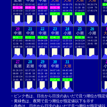
若潮
中潮
中潮
大潮
大潮
大潮
大潮
00:23
129
02:03
142
03:07
157
04:01
169
04:50
176
05:38
178
06:26
174
05:
07:51
48
08:49
43
09:35
43
10:16
46
10:54
55
11:30
66
12:04
79
13:
15:10
150
15:37
159
16:03
167
16:28
173
16:54
176
17:19
177
17:45
174
19:
20:49
101
21:25
83
22:00
63
22:37
43
23:14
26
23:52
13
.
.
.
20
21
22
23
24
25
26
中潮
中潮
中潮
中潮
小潮
小潮
小潮
00:31
7
01:12
7
01:56
14
02:46
25
03:50
39
05:18
50
06:51
56
06:
07:15
165
08:06
152
09:04
139
10:19
127
12:25
121
14:16
124
14:41
128
11:
12:36
91
13:06
102
13:34
110
14:01
116
14:39
120
20:33
114
20:41
99
17:
18:09
168
18:33
161
18:57
151
19:19
139
19:37
127
22:48
115
.
.
.
27
28
29
30
31
長潮
若潮
中潮
中潮
大潮
01:26
119
02:37
129
03:27
138
04:07
145
04:45
149
05:
08:00
57
08:48
58
09:26
60
09:58
63
10:28
66
12:
15:00
134
15:19
140
15:38
147
15:59
153
16:20
157
19:
21:05
85
21:31
70
21:57
55
22:24
42
22:52
30
.
・ピンク色は、日出から日没のあいだで且つ潮位が指定
・黄緑色は、夜間で且つ潮位が指定値以下を示す
・赤色は、日出から日没のあいだで且つ潮位が指定値以