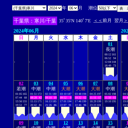
年
月 潮位
千葉県：寒川/千葉
＜＜
前月
翌月
＞
35ﾟ35'N 140ﾟ7'E
2024年06月
20
日
月
火
水
木
金
土
01
長潮
00:12
161
06:52
94
.
.
.
.
.
.
.
12:04
144
18:49
73
02
03
04
05
06
07
08
若潮
中潮
中潮
大潮
大潮
大潮
中潮
01:05
165
01:51
172
02:31
180
03:10
187
03:48
194
04:25
197
05:02
198
04:
07:44
68
08:28
42
09:10
19
09:52
0
10:32
-12
11:11
-17
11:50
-15
11:
13:56
155
15:15
171
16:13
185
17:01
194
17:46
199
18:29
199
19:10
195
19:
19:51
77
20:42
81
21:26
86
22:07
91
22:46
96
23:23
101
.
.
23:
09
10
11
12
13
14
15