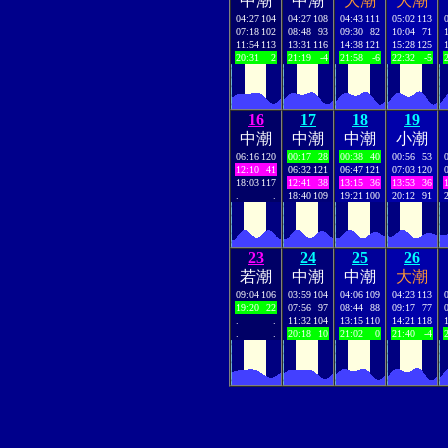
中潮
中潮
大潮
大潮
04:27
104
04:27
108
04:43
111
05:02
113
07:18
102
08:48
93
09:30
82
10:04
71
11:54
113
13:31
116
14:38
121
15:28
125
20:31
2
21:19
-4
21:58
-6
22:32
-5
16
17
18
19
中潮
中潮
中潮
小潮
06:16
120
00:17
28
00:38
40
00:56
53
12:10
41
06:32
121
06:47
121
07:03
120
18:03
117
12:41
38
13:15
36
13:53
36
.
.
18:40
109
19:21
100
20:12
91
23
24
25
26
若潮
中潮
中潮
大潮
09:04
106
03:59
104
04:06
109
04:23
113
19:20
22
07:56
97
08:44
88
09:17
77
.
.
11:32
104
13:15
110
14:21
118
.
.
20:18
10
21:02
0
21:40
-4