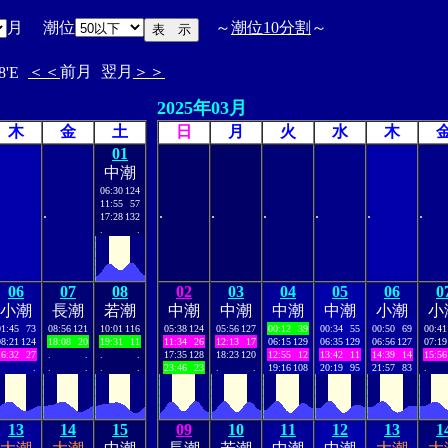
月 潮位
～
潮位10分割
～
＜＜
前月
翌月
＞＞
8'E
2025年03月
木
金
土
日
月
火
水
木
01
中潮
06:30
124
11:55
57
.
.
.
.
.
.
.
17:28
132
.
.
06
07
08
02
03
04
05
06
0
小潮
長潮
若潮
中潮
中潮
中潮
中潮
小潮
小
01:45
73
08:56
121
10:01
116
05:38
124
05:56
127
00:12
39
00:34
55
00:50
69
00:41
08:21
124
18:08
20
19:31
11
11:34
26
12:13
17
06:15
129
06:35
129
06:56
127
07:19
16:32
27
.
.
.
.
17:35
128
18:23
120
12:55
12
13:42
11
14:39
14
15:56
.
.
.
.
.
23:46
23
.
.
19:16
108
20:19
95
21:57
83
.
13
14
15
09
10
11
12
13
1