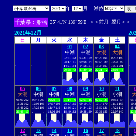
年
月 潮位
千葉県：船橋
＜＜
前月
翌月
＞＞
35ﾟ41'N 139ﾟ59'E
2021年12月
20
日
月
火
水
木
金
土
01
02
03
04
中潮
中潮
大潮
大潮
02:31
163
03:31
179
04:23
191
05:12
199
08:17
81
09:08
84
09:54
89
10:38
95
.
.
.
.
14:21
184
14:58
191
15:34
197
16:11
201
20:58
42
21:39
20
22:21
2
23:02
-8
05
06
07
08
09
10
11
大潮
中潮
中潮
中潮
中潮
小潮
小潮
06:00
202
06:48
200
00:29
-9
01:14
0
02:01
16
02:52
35
03:51
54
05:
11:21
102
12:03
109
07:37
193
08:27
185
09:19
177
10:14
170
11:11
166
10:
16:48
202
17:26
199
12:47
116
13:36
121
14:34
123
15:50
121
17:21
112
15:
23:45
-13
.
.
18:06
193
18:49
182
19:38
169
20:39
153
22:07
140
22:
12
13
14
15
16
17
18