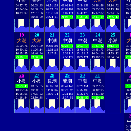
小潮
長潮
若潮
中潮
中潮
大潮
大潮
04:57
72
00:05
135
01:51
139
03:02
149
03:54
158
04:36
166
05:14
172
03:
12:04
164
06:08
85
07:13
95
08:07
101
08:54
105
09:35
108
10:13
110
09:
18:39
97
12:51
166
13:31
170
14:07
174
14:40
179
15:12
182
15:44
185
16:
.
.
19:38
79
20:24
61
21:03
44
21:39
30
22:13
19
22:46
12
21:
19
20
21
22
23
24
25
大潮
大潮
中潮
中潮
中潮
中潮
小潮
05:50
176
06:24
179
06:59
180
00:23
8
00:57
14
01:33
22
02:13
34
05:
10:50
112
11:26
114
12:02
115
07:33
179
08:08
176
08:45
173
09:23
169
10:
16:15
185
16:46
184
17:17
181
12:39
117
13:19
117
14:04
116
14:59
112
15:
23:18
7
23:50
6
.
.
17:50
177
18:27
171
19:10
163
20:04
154
22:
26
27
28
29
30
31
小潮
小潮
長潮
若潮
中潮
中潮
02:59
49
03:55
65
05:05
80
00:42
140
02:20
151
03:31
165
01:
10:05
166
10:50
164
11:39
165
06:23
92
07:37
100
08:40
105
08:
16:08
105
17:25
92
18:36
74
12:31
168
13:22
173
14:13
180
14:
21:16
144
22:50
138
.
.
19:37
52
20:31
30
21:20
10
20:
04:
09: