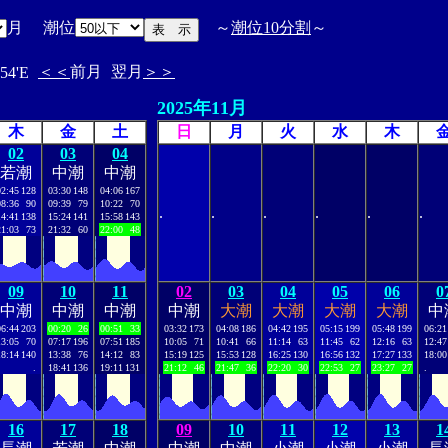
月 潮位
～
潮位10分割
～
＜＜
前月
翌月
＞＞
54'E
2025年11月
木
金
土
日
月
火
水
木
02
03
04
若潮
中潮
中潮
02:45
128
03:30
148
04:06
167
08:36
90
09:39
79
10:22
70
.
.
.
.
.
.
14:41
138
15:24
141
15:58
143
21:03
73
21:32
60
22:00
48
09
10
11
02
03
04
05
06
0
中潮
中潮
中潮
中潮
大潮
大潮
大潮
大潮
中
06:44
203
00:20
26
00:51
33
03:32
173
04:08
186
04:42
195
05:15
199
05:48
199
06:21
13:05
70
07:17
196
07:51
185
10:05
71
10:41
66
11:14
63
11:45
62
12:16
63
12:47
18:14
140
13:38
76
14:12
83
15:19
125
15:53
128
16:25
130
16:56
132
17:27
133
18:00
.
18:41
136
19:11
131
21:12
46
21:47
36
22:20
30
22:53
27
23:27
27
.
16
17
18
09
10
11
12
13
1