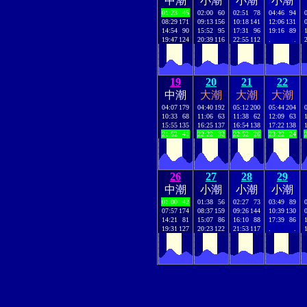
中潮
小潮
小潮
小潮
01:23
45
02:00
60
02:51
78
04:46
94
08:29
171
09:13
156
10:18
141
12:06
131
14:54
90
15:52
95
17:31
96
19:16
89
19:47
124
20:39
116
22:55
112
.
.
19
20
21
22
中潮
大潮
大潮
大潮
04:07
179
04:40
192
05:12
200
05:44
204
10:33
68
11:06
63
11:38
62
12:09
63
15:55
135
16:25
137
16:54
138
17:22
138
21:52
41
22:22
32
22:52
26
23:22
24
26
27
28
29
中潮
小潮
小潮
小潮
01:00
42
01:38
56
02:27
73
03:49
89
07:57
174
08:37
159
09:26
144
10:39
130
14:21
81
15:07
86
16:10
88
17:39
86
19:31
127
20:23
122
21:53
117
.
.