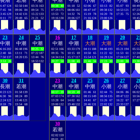
長潮
若潮
中潮
中潮
中潮
小潮
小潮
小潮
長
01:47
124
02:50
144
03:31
163
00:38
40
01:18
52
02:06
67
03:13
82
05:07
93
00:49
07:45
94
09:06
84
09:54
75
07:29
175
08:06
161
08:47
147
09:38
132
10:53
121
07:23
13:45
129
14:42
131
15:22
133
13:53
72
14:32
76
15:19
78
16:20
78
17:35
75
12:26
20:11
77
20:49
65
21:21
52
19:16
130
20:06
127
21:16
124
23:00
126
.
.
18:45
23
24
25
16
17
18
19
20
2
中潮
中潮
中潮
中潮
中潮
大潮
大潮
大潮
大
06:16
202
06:48
196
00:25
32
02:51
166
03:33
179
04:11
188
04:46
193
05:21
194
05:55
12:40
66
13:11
71
07:22
187
09:35
76
10:15
69
10:50
65
11:22
62
11:53
61
12:24
17:50
137
18:20
135
13:44
76
14:34
114
15:17
117
15:54
121
16:29
124
17:04
127
17:40
23:53
26
.
.
18:53
132
20:27
50
21:08
41
21:46
34
22:23
30
23:00
30
23:38
30
31
23
24
25
26
27
2
長潮
若潮
中潮
中潮
中潮
小潮
小潮
小
00:23
123
01:58
139
00:17
39
00:59
49
01:46
61
02:44
75
04:06
86
06:02
06:30
96
08:24
89
07:03
174
07:38
162
08:15
149
08:56
135
09:47
122
10:56
12:24
122
13:46
121
13:28
64
14:02
65
14:41
67
15:26
67
16:22
67
17:27
18:59
79
19:54
68
19:00
132
19:48
132
20:46
131
22:02
132
23:33
137
.
30
若潮
02:02
159
09:01
81