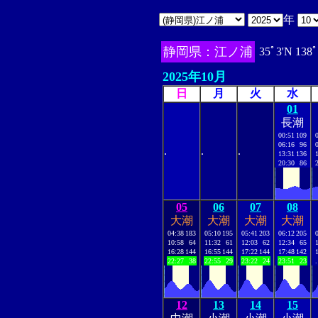
年
静岡県：江ノ浦
35ﾟ3'N 138ﾟ
2025年10月
日
月
火
水
01
長潮
00:51
109
06:16
96
.
.
.
13:31
136
20:30
86
05
06
07
08
大潮
大潮
大潮
大潮
04:38
183
05:10
195
05:41
203
06:12
205
10:58
64
11:32
61
12:03
62
12:34
65
16:28
144
16:55
144
17:22
144
17:48
142
22:27
38
22:55
29
23:22
24
23:51
23
.
12
13
14
15