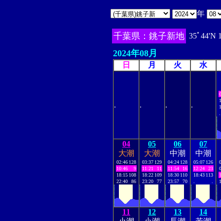
年
千葉県：銚子新地
35ﾟ44'N 
2024年08月
日
月
火
水
.
.
.
.
.
04
05
06
07
大潮
大潮
中潮
中潮
02:46
128
03:37
129
04:24
128
05:07
126
10:46
9
11:21
11
11:54
16
12:24
23
18:15
108
18:22
109
18:30
110
18:43
113
22:40
86
23:20
77
23:57
70
.
.
11
12
13
14