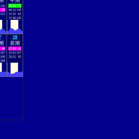
潮
中潮
136
00:09
27
49
06:22
130
122
12:35
62
.
17:46
126
7
28
潮
若潮
40
07:39
41
107
15:52
107
106
20:25
95
109
.
.