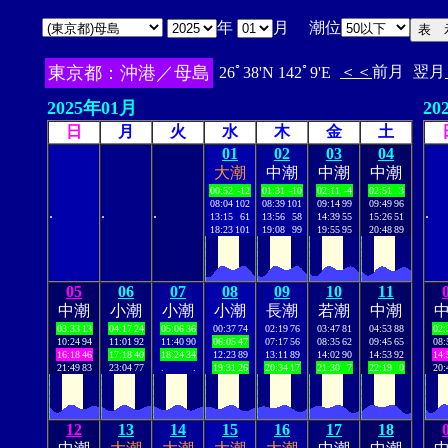
年
月 潮位
東京都：沖港／母島
＜＜
前月
翌月
26ﾟ38'N 142ﾟ9'E
2025年01月
20
日
月
火
水
木
金
土
01
02
03
04
大潮
中潮
中潮
中潮
00:52
-12
01:31
-10
02:11
-4
02:51
3
08:04
102
08:39
101
09:14
99
09:49
96
.
.
.
.
13:15
61
13:56
58
14:39
55
15:26
51
18:23
101
19:08
99
19:55
95
20:48
89
05
06
07
08
09
10
11
中潮
小潮
小潮
小潮
長潮
若潮
中潮
03:33
13
04:17
24
05:06
36
00:37
74
02:19
76
03:47
81
04:53
88
02:
10:24
94
11:01
92
11:40
90
06:05
47
07:17
56
08:35
62
09:45
65
08:
16:18
46
17:18
40
18:24
34
12:23
89
13:11
89
14:02
90
14:53
92
14:
21:49
83
23:04
77
.
.
19:31
26
20:34
17
21:30
7
22:19
0
20:
12
13
14
15
16
17
18