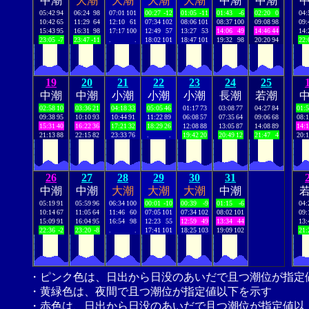
中潮
大潮
大潮
大潮
大潮
中潮
中潮
05:42
94
06:24
98
07:01
101
00:27
-12
01:05
-11
01:43
-6
02:20
0
04:
10:42
65
11:29
64
12:10
61
07:34
102
08:06
101
08:37
100
09:08
98
09:
15:43
95
16:31
98
17:17
100
12:49
57
13:27
53
14:06
49
14:46
44
14:
23:05
-7
23:47
-11
.
.
18:02
101
18:47
101
19:32
98
20:20
94
22:
19
20
21
22
23
24
25
中潮
中潮
小潮
小潮
小潮
長潮
若潮
02:58
10
03:36
21
04:18
33
05:05
46
01:17
73
03:08
77
04:27
84
01:
09:38
95
10:10
93
10:44
91
11:22
89
06:08
57
07:35
64
09:06
68
08:
15:31
40
16:22
36
17:21
32
18:29
26
12:08
88
13:05
87
14:08
89
14:
21:13
88
22:15
82
23:33
76
.
.
19:42
20
20:49
12
21:47
4
20:
26
27
28
29
30
31
中潮
中潮
大潮
大潮
大潮
中潮
05:19
91
05:59
96
06:34
100
00:01
-10
00:39
-9
01:15
-6
04:
10:14
67
11:05
64
11:46
60
07:05
101
07:34
102
08:02
101
09:
15:09
91
16:04
95
16:54
98
12:23
55
12:59
49
13:34
44
13:
22:36
-2
23:20
-8
.
.
17:41
101
18:25
103
19:09
102
21:
・ピンク色は、日出から日没のあいだで且つ潮位が指定
・黄緑色は、夜間で且つ潮位が指定値以下を示す
・赤色は、日出から日没のあいだで且つ潮位が指定値以