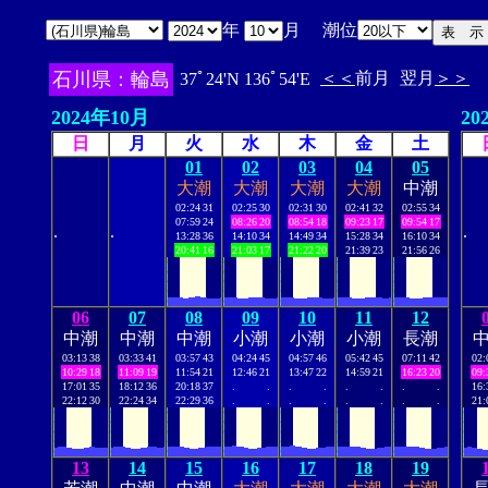
年
月 潮位
石川県：輪島
＜＜
前月
翌月
＞＞
37ﾟ24'N 136ﾟ54'E
2024年10月
20
日
月
火
水
木
金
土
01
02
03
04
05
大潮
大潮
大潮
大潮
中潮
02:24
31
02:25
30
02:31
30
02:41
32
02:55
34
07:59
24
08:26
20
08:54
18
09:23
17
09:54
17
.
.
.
13:28
36
14:10
34
14:49
34
15:28
34
16:10
34
20:41
16
21:03
17
21:22
20
21:39
23
21:56
26
06
07
08
09
10
11
12
中潮
中潮
中潮
小潮
小潮
小潮
長潮
03:13
38
03:33
41
03:57
43
04:24
45
04:57
46
05:42
45
07:11
42
02:
10:29
18
11:09
19
11:54
21
12:46
21
13:47
22
14:59
21
16:23
20
09:
17:01
35
18:12
36
20:18
37
.
.
.
.
.
.
.
.
16:
22:12
30
22:24
34
22:29
36
.
.
.
.
.
.
.
.
21:
13
14
15
16
17
18
19