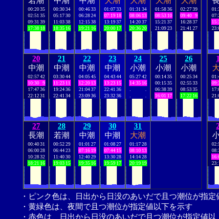
若潮
中潮
中潮
大潮
大潮
大潮
大潮
00:20
35
00:30
34
00:46
33
01:07
33
01:31
34
01:58
36
02:27
39
01:
02:51
35
05:17
30
06:28
24
07:19
18
08:06
13
08:53
10
09:40
9
07:
09:31
39
11:03
38
12:15
38
13:19
37
14:20
37
15:21
37
16:28
37
15:
17:38
18
18:35
16
19:21
16
20:00
17
20:36
20
21:09
23
21:41
27
23:
20
21
22
23
24
25
26
中潮
中潮
中潮
中潮
小潮
小潮
小潮
02:57
42
03:30
44
04:05
45
04:43
44
05:27
42
00:14
35
00:25
34
01:
10:30
9
11:23
11
12:20
13
13:23
15
14:35
16
00:15
35
02:55
33
09:
17:47
36
19:24
36
21:04
37
22:41
36
.
.
06:38
39
08:53
35
17:
22:12
31
22:41
34
23:09
36
23:32
36
.
.
16:01
17
17:22
16
21:
27
28
29
30
31
長潮
若潮
中潮
中潮
大潮
00:40
31
00:52
29
01:01
27
01:08
27
01:17
28
02:
06:00
28
06:44
23
07:16
19
07:44
15
08:10
13
08:
10:28
32
11:40
30
12:40
29
13:30
28
14:14
28
16:
18:21
16
19:03
15
19:35
16
19:59
17
20:19
19
23:
・ピンク色は、日出から日没のあいだで且つ潮位が指定
・黄緑色は、夜間で且つ潮位が指定値以下を示す
・赤色は、日出から日没のあいだで且つ潮位が指定値以