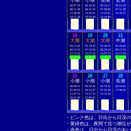
小潮
小潮
長潮
若潮
00:07
29
00:20
33
00:26
37
00:01
40
06:21
40
06:41
43
07:08
46
07:51
48
12:48
30
13:43
31
14:53
31
16:26
31
18:55
38
20:59
38
23:29
40
.
.
18
19
20
21
大潮
大潮
大潮
中潮
03:15
43
03:19
42
03:36
41
03:58
40
06:23
43
07:33
39
08:24
34
09:13
30
12:12
52
13:07
52
14:02
51
14:57
49
20:20
19
21:00
17
21:39
17
22:17
18
25
26
27
28
小潮
小潮
小潮
長潮
00:00
31
00:26
36
00:39
41
08:04
50
05:49
45
06:23
47
07:05
49
17:08
26
12:47
25
13:57
25
15:25
26
.
.
20:01
42
22:00
42
.
.
.
.
・ピンク色は、日出から日没の
・黄緑色は、夜間で且つ潮位が
・赤色は、日出から日没のあい