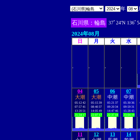
年
石川県：輪島
37ﾟ24'N 136ﾟ5
2024年08月
日
月
火
水
.
.
.
.
04
05
06
07
大潮
大潮
中潮
中潮
05:12
42
05:15
39
05:21
37
05:30
36
07:57
41
08:40
37
09:20
34
09:59
31
13:20
51
14:05
49
14:47
46
15:28
43
21:34
17
22:07
17
22:37
18
23:04
19
11
12
13
14