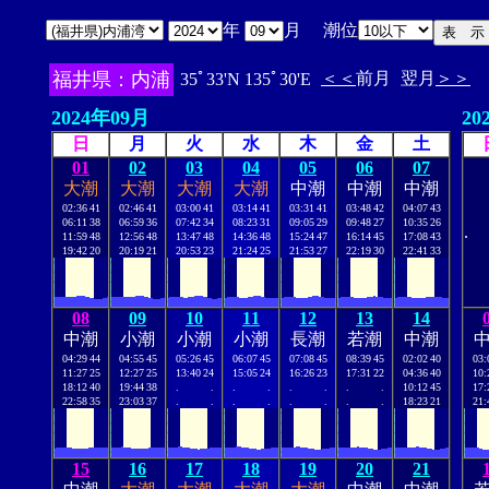
年
月 潮位
福井県：内浦
＜＜
前月
翌月
＞＞
35ﾟ33'N 135ﾟ30'E
2024年09月
20
日
月
火
水
木
金
土
01
02
03
04
05
06
07
大潮
大潮
大潮
大潮
中潮
中潮
中潮
02:36
41
02:46
41
03:00
41
03:14
41
03:31
41
03:48
42
04:07
43
06:11
38
06:59
36
07:42
34
08:23
31
09:05
29
09:48
27
10:35
26
.
11:59
48
12:56
48
13:47
48
14:36
48
15:24
47
16:14
45
17:08
43
19:42
20
20:19
21
20:53
23
21:24
25
21:53
27
22:19
30
22:41
33
08
09
10
11
12
13
14
中潮
小潮
小潮
小潮
長潮
若潮
中潮
04:29
44
04:55
45
05:26
45
06:07
45
07:08
45
08:39
45
02:02
40
03:
11:27
25
12:27
25
13:40
24
15:05
24
16:26
23
17:31
22
04:36
40
10:
18:12
40
19:44
38
.
.
.
.
.
.
.
.
10:12
45
17:
22:58
35
23:03
37
.
.
.
.
.
.
.
.
18:23
21
21:
15
16
17
18
19
20
21