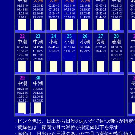
中潮
大潮
大潮
大潮
大潮
中潮
中潮
01:59
40
02:08
40
02:20
40
02:34
40
02:49
41
03:07
42
03:26
43
00:
05:48
38
06:36
35
07:19
32
07:59
29
08:39
27
09:20
25
10:04
23
04:
11:28
46
12:30
46
13:24
47
14:14
46
15:03
45
15:52
44
16:45
42
10:
19:07
21
19:45
22
20:20
23
20:51
25
21:19
28
21:44
30
22:06
32
17:
22
23
24
25
26
27
28
中潮
中潮
小潮
小潮
小潮
長潮
若潮
03:48
44
04:12
44
04:41
45
05:17
44
06:08
44
07:31
43
01:31
39
02:
10:52
22
11:46
22
12:50
22
14:06
22
15:29
22
16:42
21
03:57
38
09:
17:45
40
19:07
38
.
.
.
.
.
.
.
.
09:20
42
17:
22:23
34
22:30
36
.
.
.
.
.
.
.
.
17:40
21
21:
29
30
中潮
中潮
01:21
39
01:28
39
04:
05:21
36
06:12
33
09:
10:50
43
12:00
43
16:
18:28
21
19:08
22
.
・ピンク色は、日出から日没のあいだで且つ潮位が指定
・黄緑色は、夜間で且つ潮位が指定値以下を示す
・赤色は、日出から日没のあいだで且つ潮位が指定値以