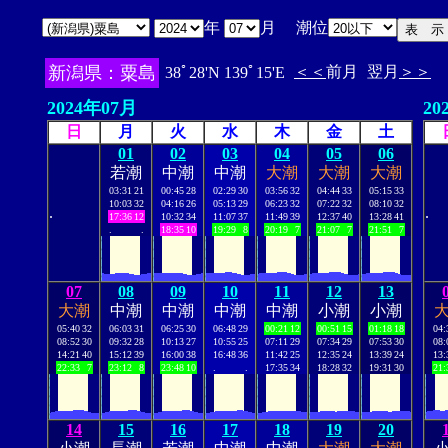
年
月 潮位
新潟県：粟島
＜＜
前月
翌月
＞＞
38ﾟ28'N 139ﾟ15'E
2024年07月
20
日
月
火
水
木
金
土
01
02
03
04
05
06
若潮
中潮
中潮
大潮
大潮
大潮
03:31
21
00:45
28
02:29
30
03:56
32
04:44
33
05:15
33
10:03
32
04:16
26
05:13
29
06:23
32
07:22
32
08:10
32
.
.
17:36
12
10:32
34
11:07
37
11:49
39
12:37
40
13:28
41
.
.
18:35
10
19:29
8
20:19
7
21:07
7
21:51
7
07
08
09
10
11
12
13
大潮
中潮
中潮
中潮
中潮
小潮
小潮
05:40
32
06:03
31
06:25
30
06:48
29
00:21
12
00:51
15
01:18
18
04:
08:52
30
09:32
28
10:13
27
10:55
25
07:11
29
07:34
29
07:53
30
08:
14:21
40
15:12
39
16:00
38
16:48
36
11:42
25
12:35
24
13:39
24
13:
22:33
7
23:12
8
23:48
10
.
.
17:35
34
18:28
32
19:31
30
21:
14
15
16
17
18
19
20