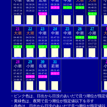
小潮
長潮
若潮
中潮
中潮
大潮
大潮
01:41
22
01:58
26
00:12
29
09:28
38
10:12
40
11:05
42
04:35
35
00:
08:10
32
08:29
34
02:01
29
18:26
18
19:13
15
19:59
13
06:48
35
06:
14:57
24
16:26
22
08:54
36
.
.
.
.
.
.
12:04
42
12:
21:05
29
.
.
17:34
20
.
.
.
.
.
.
20:45
10
19:
21
22
23
24
25
26
27
大潮
大潮
中潮
中潮
中潮
中潮
小潮
04:40
35
04:59
34
05:22
33
05:47
33
06:14
33
00:09
13
00:45
18
03:
07:52
33
08:42
31
09:30
28
10:19
26
11:12
24
06:42
34
07:11
35
06:
13:06
43
14:07
43
15:07
43
16:06
42
17:05
40
12:10
23
13:17
22
11:
21:29
8
22:11
7
22:53
7
23:32
9
.
.
18:09
38
19:23
35
20:
28
29
30
31
小潮
小潮
長潮
若潮
01:17
23
01:44
29
01:56
33
09:31
43
00:
07:40
37
08:11
40
08:47
42
18:32
17
06:
14:36
21
16:06
20
17:27
18
.
.
13:
21:06
33
23:48
34
.
.
.
.
19:
・ピンク色は、日出から日没のあいだで且つ潮位が指定
・黄緑色は、夜間で且つ潮位が指定値以下を示す
・赤色は、日出から日没のあいだで且つ潮位が指定値以