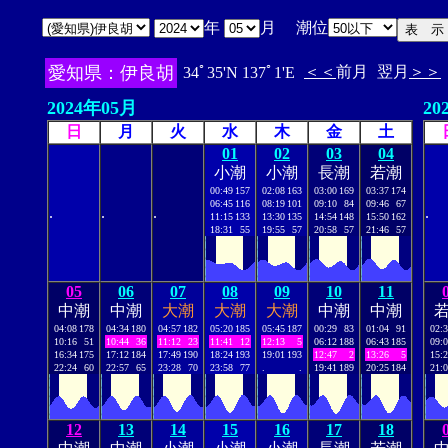
年
月 潮位
愛知県：伊良胡
＜＜
前月
翌月
＞＞
34ﾟ35'N 137ﾟ1'E
2024年05月
20
日
月
火
水
木
金
土
01
02
03
04
小潮
小潮
長潮
若潮
00:49
157
02:08
163
03:00
169
03:37
174
06:45
116
08:19
101
09:10
84
09:46
67
.
.
.
.
11:15
133
13:30
135
14:54
148
15:50
162
18:31
55
19:55
57
20:58
57
21:46
57
05
06
07
08
09
10
11
中潮
中潮
大潮
大潮
大潮
中潮
中潮
04:08
178
04:34
180
04:57
182
05:20
185
05:45
187
00:29
83
01:04
91
02:
10:16
51
10:44
36
11:12
23
11:41
12
12:13
5
06:12
188
06:43
185
09:
16:34
175
17:12
184
17:49
190
18:24
193
19:01
193
12:47
2
13:26
5
15:
22:24
60
22:57
65
23:28
70
23:58
77
.
.
19:41
189
20:25
184
21:
12
13
14
15
16
17
18