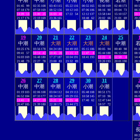
中潮
中潮
小潮
小潮
小潮
長潮
若潮
01:45
99
02:35
108
03:43
115
05:22
116
00:55
165
02:00
169
02:48
173
00:
07:18
179
07:59
169
08:52
156
10:12
143
07:06
106
08:16
90
09:04
73
06:
14:09
13
15:00
25
16:03
40
17:22
54
12:12
137
13:58
144
15:10
157
13:
21:17
176
22:19
169
23:36
165
.
.
18:48
62
20:02
66
21:01
69
20:
19
20
21
22
23
24
25
中潮
中潮
大潮
大潮
大潮
大潮
中潮
03:25
176
03:56
178
04:24
181
04:49
183
05:15
186
00:05
94
00:40
98
01:
09:41
57
10:14
42
10:45
28
11:15
17
11:47
8
05:44
188
06:15
188
08:
16:03
169
16:48
180
17:27
187
18:04
191
18:41
193
12:22
4
12:59
4
14:
21:48
73
22:27
78
23:00
83
23:32
89
.
.
19:20
193
20:01
190
20:
26
27
28
29
30
31
中潮
中潮
中潮
小潮
小潮
小潮
01:19
103
02:06
108
03:04
112
04:19
113
05:48
108
00:51
171
00:
06:52
184
07:33
177
08:24
167
09:29
155
10:58
145
07:10
96
06:
13:41
9
14:27
19
15:21
33
16:25
48
17:40
62
12:47
144
12:
20:47
185
21:39
180
22:38
175
23:44
172
.
.
18:57
72
19:
00:
07: