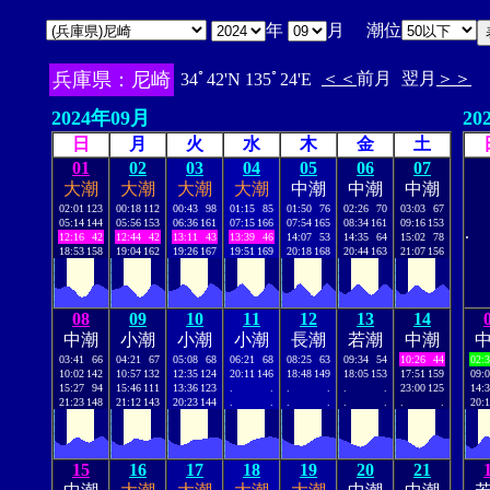
年
月 潮位
兵庫県：尼崎
＜＜
前月
翌月
＞＞
34ﾟ42'N 135ﾟ24'E
2024年09月
20
日
月
火
水
木
金
土
01
02
03
04
05
06
07
大潮
大潮
大潮
大潮
中潮
中潮
中潮
02:01
123
00:18
112
00:43
98
01:15
85
01:50
76
02:26
70
03:03
67
05:14
144
05:56
153
06:36
161
07:15
166
07:54
165
08:34
161
09:16
153
.
12:16
42
12:44
42
13:11
43
13:39
46
14:07
53
14:35
64
15:02
78
18:53
158
19:04
162
19:26
167
19:51
169
20:18
168
20:44
163
21:07
156
08
09
10
11
12
13
14
中潮
小潮
小潮
小潮
長潮
若潮
中潮
03:41
66
04:21
67
05:08
68
06:21
68
08:25
63
09:34
54
10:26
44
02:
10:02
142
10:57
132
12:35
124
20:11
146
18:48
149
18:05
153
17:51
159
09:
15:27
94
15:46
111
13:36
123
.
.
.
.
.
.
23:00
125
14:
21:23
148
21:12
143
20:23
144
.
.
.
.
.
.
.
.
20:
15
16
17
18
19
20
21