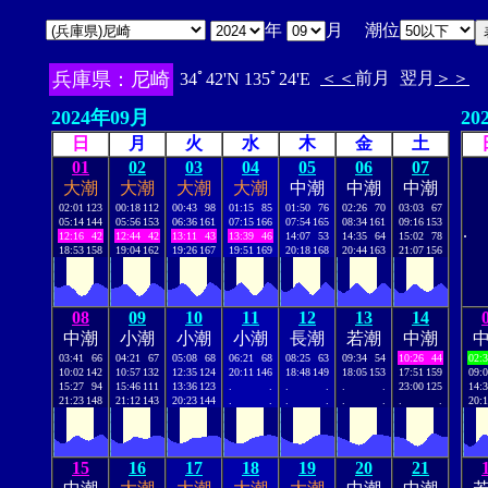
年
月 潮位
兵庫県：尼崎
＜＜
前月
翌月
＞＞
34ﾟ42'N 135ﾟ24'E
2024年09月
20
日
月
火
水
木
金
土
01
02
03
04
05
06
07
大潮
大潮
大潮
大潮
中潮
中潮
中潮
02:01
123
00:18
112
00:43
98
01:15
85
01:50
76
02:26
70
03:03
67
05:14
144
05:56
153
06:36
161
07:15
166
07:54
165
08:34
161
09:16
153
.
12:16
42
12:44
42
13:11
43
13:39
46
14:07
53
14:35
64
15:02
78
18:53
158
19:04
162
19:26
167
19:51
169
20:18
168
20:44
163
21:07
156
08
09
10
11
12
13
14
中潮
小潮
小潮
小潮
長潮
若潮
中潮
03:41
66
04:21
67
05:08
68
06:21
68
08:25
63
09:34
54
10:26
44
02:
10:02
142
10:57
132
12:35
124
20:11
146
18:48
149
18:05
153
17:51
159
09:
15:27
94
15:46
111
13:36
123
.
.
.
.
.
.
23:00
125
14:
21:23
148
21:12
143
20:23
144
.
.
.
.
.
.
.
.
20:
15
16
17
18
19
20
21