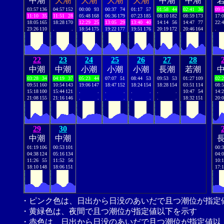
中潮
大潮
大潮
大潮
大潮
中潮
中潮
03:57
136
04:57
152
00:00
93
00:37
74
01:17
57
01:58
44
02:41
36
09:
11:10
35
11:51
28
05:48
168
06:36
179
07:23
185
08:10
182
08:59
173
17:
18:05
165
18:28
170
12:29
25
13:05
29
13:40
40
14:14
56
14:47
77
22:
23:26
110
.
.
18:54
175
19:22
177
19:51
176
20:19
172
20:46
164
.
22
23
24
25
26
27
28
中潮
中潮
小潮
小潮
小潮
長潮
若潮
03:28
34
04:19
37
05:23
44
07:07
51
08:44
53
09:53
53
01:27
109
02:
09:51
160
10:54
143
19:06
147
18:47
152
18:24
154
18:28
154
03:51
114
08:
15:18
100
15:44
121
.
.
.
.
.
.
.
.
10:47
54
14:
21:08
155
21:16
146
.
.
.
.
.
.
.
.
18:32
151
20:
29
30
中潮
中潮
01:19
106
00:53
101
00:
04:38
124
05:16
134
04:
11:26
55
11:52
56
10:
18:10
148
18:06
151
17:
・ピンク色は、日出から日没のあいだで且つ潮位が指定
・黄緑色は、夜間で且つ潮位が指定値以下を示す
・赤色は、日出から日没のあいだで且つ潮位が指定値以