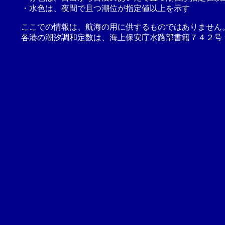
・水色は、夜間で且つ潮位が指定値以上を示す
ここでの情報は、航海の用に供するものではありません
各港の潮汐調和定数は、海上保安庁水路部書籍７４２号