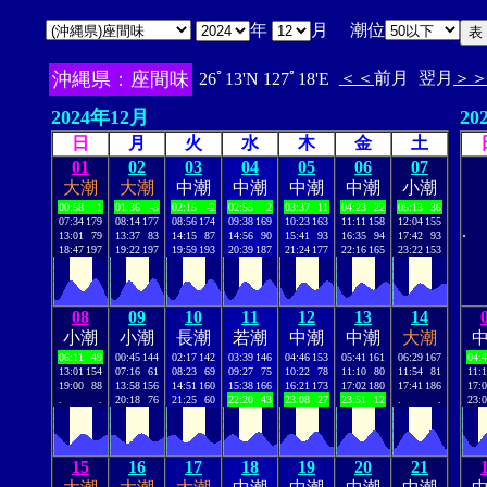
年
月 潮位
沖縄県：座間味
＜＜
前月
翌月
＞
26ﾟ13'N 127ﾟ18'E
2024年12月
20
日
月
火
水
木
金
土
01
02
03
04
05
06
07
大潮
大潮
中潮
中潮
中潮
中潮
小潮
00:58
1
01:36
-3
02:15
-2
02:55
2
03:37
11
04:23
22
05:13
36
07:34
179
08:14
177
08:56
174
09:38
169
10:23
163
11:11
158
12:04
155
.
13:01
79
13:37
83
14:15
87
14:56
90
15:41
93
16:35
94
17:42
93
18:47
197
19:22
197
19:59
193
20:39
187
21:24
177
22:16
165
23:22
153
08
09
10
11
12
13
14
小潮
小潮
長潮
若潮
中潮
中潮
大潮
06:11
49
00:45
144
02:17
142
03:39
146
04:46
153
05:41
161
06:29
167
04:
13:01
154
07:16
61
08:23
69
09:27
75
10:22
78
11:10
80
11:54
81
11:
19:00
88
13:58
156
14:51
160
15:38
166
16:21
173
17:02
180
17:41
186
17:
.
.
20:18
76
21:25
60
22:20
43
23:08
27
23:51
12
.
.
23:
15
16
17
18
19
20
21