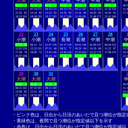
大潮
大潮
大潮
中潮
中潮
中潮
中潮
00:32
2
01:12
-4
01:52
-7
02:31
-4
03:11
1
03:52
11
04:35
24
06:
07:12
171
07:54
172
08:33
172
09:13
170
09:52
167
10:33
163
11:16
159
11:
12:35
82
13:14
83
13:53
83
14:33
83
15:16
83
16:03
82
16:56
81
17:
18:19
191
18:58
193
19:37
192
20:17
188
21:00
181
21:48
171
22:42
160
.
22
23
24
25
26
27
28
小潮
小潮
小潮
長潮
若潮
中潮
中潮
05:22
38
06:15
53
01:07
139
02:37
136
04:01
140
05:09
147
06:04
155
04:
12:02
156
12:52
155
07:15
66
08:22
77
09:29
84
10:29
86
11:22
87
10:
17:58
78
19:09
72
13:45
156
14:40
158
15:33
163
16:22
170
17:08
176
16:
23:47
148
.
.
20:24
62
21:32
48
22:30
33
23:21
18
.
.
22:
29
30
31
大潮
大潮
大潮
00:06
5
00:48
-3
01:28
-8
06:
06:51
162
07:32
167
08:11
169
11:
12:09
85
12:51
83
13:31
80
16:
17:51
182
18:33
187
19:15
189
23:
・ピンク色は、日出から日没のあいだで且つ潮位が指定
・黄緑色は、夜間で且つ潮位が指定値以下を示す
・赤色は、日出から日没のあいだで且つ潮位が指定値以