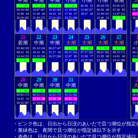
中潮
中潮
中潮
小潮
小潮
小潮
長潮
03:01
-3
03:38
6
04:15
19
04:54
35
05:36
52
00:34
135
02:05
127
02:
09:34
169
10:07
167
10:42
164
11:19
160
12:00
157
06:26
68
07:30
83
08:
15:09
64
15:50
60
16:35
59
17:26
57
18:27
56
12:49
153
13:47
152
14:
20:59
182
21:43
173
22:31
162
23:25
148
.
.
19:40
53
21:00
45
20:
21
22
23
24
25
26
27
若潮
中潮
中潮
大潮
大潮
大潮
大潮
03:48
128
05:10
136
06:07
147
00:01
6
00:44
-3
01:23
-9
01:59
-10
01:
08:52
93
10:13
95
11:17
92
06:51
156
07:27
163
08:01
169
08:32
172
06:
14:54
153
15:59
158
16:57
166
12:07
85
12:50
77
13:28
68
14:05
60
12:
22:13
32
23:12
18
.
.
17:47
175
18:32
182
19:15
187
19:55
189
20:
28
29
30
31
中潮
中潮
中潮
中潮
02:34
-7
03:09
0
03:43
12
04:17
27
01:
09:02
173
09:32
172
10:03
170
10:35
166
08:
14:42
53
15:19
48
15:58
46
16:41
45
13:
20:35
187
21:16
181
21:58
170
22:44
157
19:
・ピンク色は、日出から日没のあいだで且つ潮位が指定
・黄緑色は、夜間で且つ潮位が指定値以下を示す
・赤色は、日出から日没のあいだで且つ潮位が指定値以