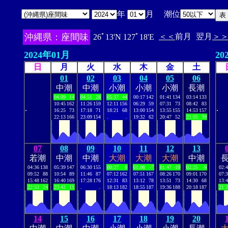
年
月 潮位
沖縄県：座間味
＜＜
前月
翌月
＞
26ﾟ13'N 127ﾟ18'E
2024年01月
20
日
月
火
水
木
金
土
01
02
03
04
05
06
中潮
中潮
小潮
小潮
小潮
長潮
04:09
14
04:51
28
05:37
44
00:17
142
01:41
134
03:14
133
10:45
162
11:26
159
12:11
156
06:29
59
07:31
73
08:42
83
.
.
16:25
73
17:18
71
18:21
68
13:00
154
13:55
155
14:53
157
22:13
166
23:09
154
.
.
19:32
62
20:47
52
21:55
39
07
08
09
10
11
12
13
若潮
中潮
中潮
大潮
大潮
大潮
中潮
04:36
138
05:39
147
06:30
155
00:27
0
01:08
-7
01:47
-10
02:25
-9
02:
09:52
88
10:54
89
11:46
87
07:12
162
07:51
167
08:26
170
09:01
170
07:
15:48
162
16:40
169
17:28
176
12:31
83
13:12
78
13:51
73
14:30
68
13:
22:53
24
23:42
11
.
.
18:13
182
18:55
187
19:36
188
20:18
187
21:
14
15
16
17
18
19
20