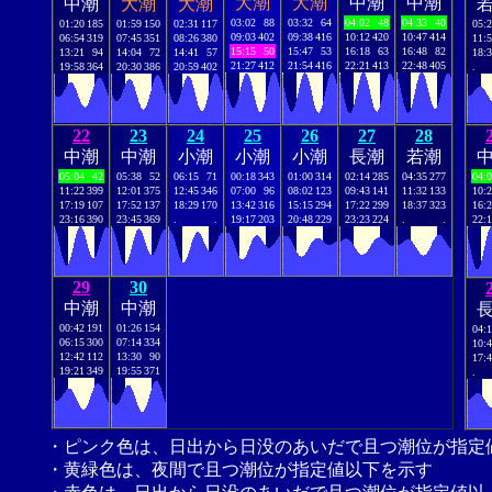
大潮
大潮
中潮
中潮
中潮
大潮
大潮
03:02
88
03:32
64
04:02
48
04:33
40
01:20
185
01:59
150
02:31
117
05:
09:03
402
09:38
416
10:12
420
10:47
414
06:54
319
07:45
351
08:26
380
11:
15:15
50
15:47
53
16:18
63
16:48
82
13:21
94
14:04
72
14:41
57
18:
21:27
412
21:54
416
22:21
413
22:48
405
19:58
364
20:30
386
20:59
402
.
22
23
24
25
26
27
28
中潮
中潮
小潮
小潮
小潮
長潮
若潮
05:04
42
05:38
52
06:15
71
00:18
343
01:00
314
02:14
285
04:35
277
04:
11:22
399
12:01
375
12:45
346
07:00
96
08:02
123
09:43
141
11:32
133
10:
17:19
107
17:52
137
18:29
170
13:42
316
15:15
294
17:22
299
18:37
323
16:
23:16
390
23:45
369
.
.
19:17
203
20:48
229
23:23
224
.
.
22:
29
30
中潮
中潮
00:42
191
01:26
154
04:
06:15
300
07:14
334
10:
12:42
112
13:30
90
17:
19:21
349
19:55
371
.
・ピンク色は、日出から日没のあいだで且つ潮位が指定
・黄緑色は、夜間で且つ潮位が指定値以下を示す