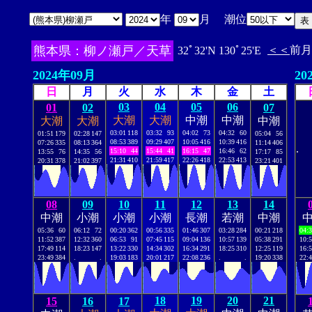
年
月 潮位
熊本県：柳ノ瀬戸／天草
＜＜
前月
32ﾟ32'N 130ﾟ25'E
2024年09月
20
日
月
火
水
木
金
土
03
04
05
06
01
02
07
大潮
大潮
中潮
中潮
大潮
大潮
中潮
03:01
118
03:32
93
04:02
73
04:32
60
01:51
179
02:28
147
05:04
56
08:53
389
09:29
407
10:05
416
10:39
416
07:26
335
08:13
364
11:14
406
.
15:10
44
15:44
41
16:15
47
16:46
62
13:55
76
14:35
56
17:17
85
21:31
410
21:59
417
22:26
418
22:53
413
20:31
378
21:02
397
23:21
401
08
09
10
11
12
13
14
中潮
小潮
小潮
小潮
長潮
若潮
中潮
05:36
60
06:12
72
00:20
362
00:56
335
01:46
307
03:28
284
00:21
218
04:
11:52
387
12:32
360
06:53
91
07:45
115
09:04
136
10:57
139
05:38
291
10:
17:49
114
18:23
147
13:22
330
14:34
302
16:34
291
18:25
310
12:25
119
16:
23:49
384
.
.
19:03
183
20:01
217
22:08
236
.
.
19:20
338
22:
18
19
20
21
15
16
17