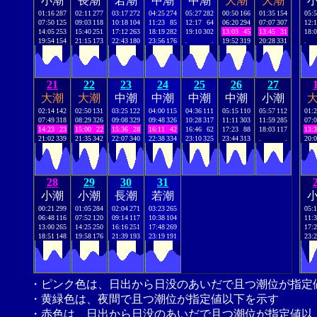
小潮
長潮
若潮
中潮
中潮
大潮
大潮
01:16
287
02:11
277
03:17
272
04:25
274
05:27
282
00:50
166
01:35
154
05:
07:50
125
09:03
118
10:18
104
11:23
85
12:17
64
06:20
294
07:07
307
12:
14:05
253
15:40
251
17:12
263
18:19
282
19:10
302
13:03
45
13:45
31
18:
19:54
154
21:15
173
22:43
180
23:56
176
.
.
19:52
319
20:28
331
.
21
22
23
24
25
26
27
大潮
大潮
中潮
中潮
中潮
中潮
小潮
02:14
142
02:50
131
03:25
122
04:00
115
04:36
111
05:15
110
05:57
112
01:
07:49
318
08:29
326
09:08
329
09:48
326
10:28
317
11:11
303
11:59
285
07:
14:23
23
15:00
22
15:36
28
16:11
42
16:46
62
17:23
88
18:03
117
13:
21:02
339
21:35
342
22:07
340
22:38
334
23:10
325
23:44
313
.
.
20:
28
29
30
31
小潮
小潮
長潮
若潮
00:21
299
01:05
284
02:04
271
03:23
265
05:
06:48
116
07:52
120
09:14
117
10:38
104
11:
13:00
265
14:25
250
16:16
251
17:48
269
17:
18:51
148
19:58
176
21:39
193
23:19
191
23:
・ピンク色は、日出から日没のあいだで且つ潮位が指定
・黄緑色は、夜間で且つ潮位が指定値以下を示す
・赤色は、日出から日没のあいだで且つ潮位が指定値以