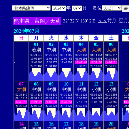
年
月 潮位
熊本県：富岡／天草
＜＜
前月
翌月
32ﾟ32'N 130ﾟ2'E
2024年07月
20
日
月
火
水
木
金
土
01
02
03
04
05
06
若潮
中潮
中潮
大潮
大潮
大潮
03:21
276
04:20
279
05:14
286
00:27
158
01:14
153
01:56
147
10:08
107
11:08
86
12:00
65
06:03
294
06:48
304
07:30
312
.
.
16:43
260
17:52
277
18:46
295
12:46
45
13:28
30
14:08
21
22:23
160
23:31
162
.
.
19:32
311
20:13
323
20:51
331
07
08
09
10
11
12
13
大潮
中潮
中潮
中潮
中潮
小潮
小潮
02:36
140
03:14
135
03:51
130
04:30
128
05:11
126
05:56
126
00:31
298
01:
08:10
317
08:51
319
09:31
316
10:13
309
10:58
297
11:48
282
06:48
126
07:
14:46
18
15:24
22
16:02
33
16:40
50
17:19
73
18:02
99
12:48
266
13:
21:28
334
22:03
333
22:38
328
23:13
320
23:50
310
.
.
18:52
127
20:
14
15
16
17
18
19
20