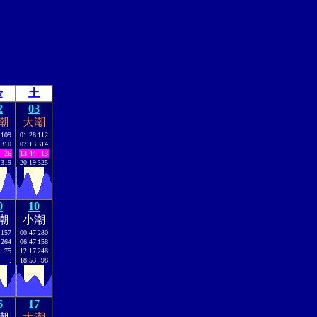
金
土
2
03
潮
大潮
109
01:28
112
310
07:13
314
26
13:44
13
319
20:19
325
9
10
潮
小潮
157
00:47
280
264
06:47
158
75
12:17
248
.
18:53
98
6
17