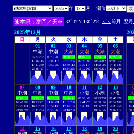
年
月 潮位
熊本県：富岡／天草
＜＜
前月
翌月
32ﾟ32'N 130ﾟ2'E
2025年12月
20
日
月
火
水
木
金
土
01
02
03
04
05
06
中潮
中潮
大潮
大潮
大潮
大潮
05:24
262
06:16
280
00:28
34
01:07
16
01:44
3
02:22
-1
11:16
115
12:05
114
07:01
295
07:43
306
08:23
312
09:03
312
.
.
17:17
280
17:56
289
12:49
113
13:29
114
14:08
116
14:46
120
23:48
57
.
.
18:34
295
19:10
300
19:46
301
20:22
299
07
08
09
10
11
12
13
中潮
中潮
中潮
中潮
小潮
小潮
小潮
03:00
0
03:39
7
04:20
22
05:04
41
05:53
63
00:23
238
01:45
228
02:
09:42
308
10:23
301
11:06
291
11:51
280
12:41
270
06:50
86
07:57
106
08:
15:26
124
16:07
129
16:52
133
17:44
135
18:45
133
13:36
262
14:35
258
14:
21:00
293
21:41
283
22:26
269
23:18
253
.
.
19:55
126
21:07
112
20:
14
15
16
17
18
19
20