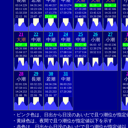
長潮
若潮
中潮
中潮
大潮
大潮
大潮
03:14
229
04:35
241
05:40
257
06:33
274
00:38
24
01:19
8
01:59
-2
00:
09:11
120
10:23
126
11:24
128
12:17
126
07:20
289
08:02
300
08:42
306
06:
15:33
259
16:26
264
17:15
270
17:59
278
13:03
124
13:45
121
14:25
119
13:
22:12
91
23:07
67
23:55
44
.
.
18:40
285
19:20
290
19:59
293
19:
21
22
23
24
25
26
27
大潮
中潮
中潮
中潮
中潮
小潮
小潮
02:37
-5
03:16
-2
03:55
6
04:35
22
05:17
43
06:03
67
00:43
236
01:
09:20
308
09:58
305
10:36
299
11:14
290
11:55
280
12:39
270
06:56
92
08:
15:04
117
15:43
116
16:24
115
17:08
114
17:57
114
18:52
111
13:29
260
14:
20:39
292
21:19
288
22:02
279
22:48
267
23:40
252
.
.
19:57
106
19:
28
29
30
31
小潮
長潮
若潮
中潮
02:01
226
03:32
225
04:56
236
06:03
253
00:
07:59
115
09:15
132
10:33
140
11:41
139
06:
14:24
253
15:25
251
16:25
253
17:20
260
12:
21:08
95
22:16
78
23:16
57
.
.
18:
・ピンク色は、日出から日没のあいだで且つ潮位が指定
・黄緑色は、夜間で且つ潮位が指定値以下を示す
・赤色は、日出から日没のあいだで且つ潮位が指定値以