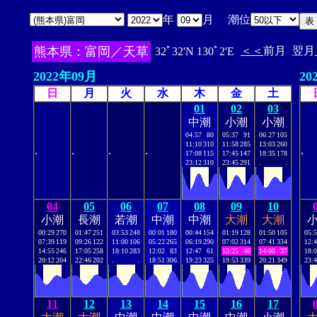
年
月 潮位
熊本県：富岡／天草
＜＜
前月
翌月
32ﾟ32'N 130ﾟ2'E
2022年09月
20
日
月
火
水
木
金
土
01
02
03
中潮
小潮
小潮
04:57
80
05:37
91
06:27
105
11:10
310
11:58
285
13:03
260
.
.
.
.
.
17:08
115
17:45
147
18:35
178
23:12
310
23:45
291
.
.
04
05
06
07
08
09
10
小潮
長潮
若潮
中潮
中潮
大潮
大潮
00:29
270
01:47
251
03:53
248
00:01
180
00:44
154
01:19
128
01:50
105
05:
07:39
119
09:26
122
11:00
106
05:22
265
06:19
290
07:02
314
07:41
334
12:
14:55
246
17:05
258
18:10
283
12:02
83
12:47
61
13:25
46
14:00
37
18:
20:12
204
22:46
202
.
.
18:51
306
19:23
325
19:53
339
20:21
349
23:
11
12
13
14
15
16
17