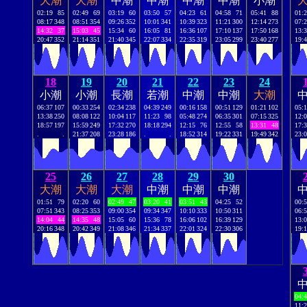
大潮
大潮
中潮
中潮
中潮
中潮
小潮
02:19
85
02:49
69
03:19
60
03:50
57
04:23
61
04:58
71
05:41
88
01:
08:17
348
08:51
354
09:26
352
10:01
341
10:39
323
11:21
300
12:14
273
07:
14:32
37
15:03
45
15:34
60
16:05
81
16:36
107
17:10
137
17:50
168
13:
20:47
352
21:14
351
21:40
345
22:07
334
22:35
319
23:05
299
23:40
277
19:
18
19
20
21
22
23
24
小潮
小潮
長潮
若潮
中潮
中潮
大潮
06:37
107
00:33
254
02:34
238
04:39
249
00:16
158
00:51
129
01:21
102
05:
13:38
250
08:08
122
10:04
117
11:23
98
05:48
274
06:35
301
07:15
325
12:
18:57
197
15:59
249
17:32
270
18:18
294
12:15
76
12:55
58
13:31
48
17:
.
.
21:37
208
23:28
186
.
.
18:52
314
19:22
331
19:49
342
23:
25
26
27
28
29
30
大潮
大潮
大潮
中潮
中潮
中潮
01:51
79
02:20
60
02:49
47
03:20
41
03:51
43
04:25
52
00:
07:51
343
08:25
353
09:00
354
09:34
347
10:10
333
10:50
311
06:
14:04
44
14:35
48
15:05
60
15:36
78
16:06
102
16:39
129
13:
20:16
348
20:42
349
21:08
346
21:34
337
22:01
324
22:30
306
19:
04:
11: