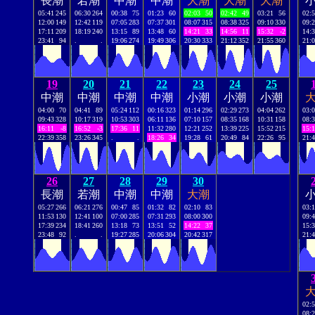
長潮
若潮
中潮
中潮
大潮
大潮
大潮
05:41
245
06:30
264
00:38
75
01:23
60
02:03
50
02:42
49
03:21
56
02:
12:00
149
12:42
119
07:05
283
07:37
301
08:07
315
08:38
325
09:10
330
09:
17:11
209
18:19
240
13:15
89
13:48
60
14:21
33
14:56
11
15:32
-2
14:
23:41
94
.
.
19:06
274
19:49
306
20:30
333
21:12
352
21:55
360
21:
19
20
21
22
23
24
25
中潮
中潮
中潮
中潮
小潮
小潮
小潮
04:00
70
04:41
89
05:24
112
00:16
323
01:14
296
02:29
273
04:04
262
03:
09:43
328
10:17
319
10:53
303
06:11
136
07:10
157
08:35
168
10:31
158
08:
16:11
-8
16:52
-3
17:36
11
11:32
280
12:21
252
13:39
225
15:52
215
15:
22:39
358
23:26
345
.
.
18:26
34
19:28
61
20:49
84
22:26
95
21:
26
27
28
29
30
長潮
若潮
中潮
中潮
大潮
05:27
266
06:21
276
00:47
85
01:32
82
02:10
83
03:
11:53
130
12:41
100
07:00
285
07:31
293
08:00
300
09:
17:39
234
18:41
260
13:18
73
13:51
52
14:22
37
15:
23:48
92
.
.
19:27
285
20:06
304
20:42
317
21:
02:
08: