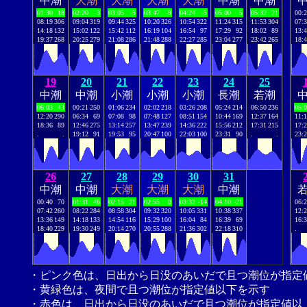
中潮
大潮
大潮
大潮
大潮
中潮
中潮
01:30
18
02:20
3
03:05
-5
03:47
-9
04:24
-5
05:00
5
05:32
21
00:
08:19
306
09:04
319
09:44
325
10:20
326
10:54
322
11:24
315
11:53
304
07:
14:18
132
15:02
122
15:42
112
16:19
104
16:54
97
17:29
92
18:02
89
13:
19:37
268
20:25
279
21:08
286
21:48
288
22:27
285
23:04
277
23:42
265
18:
19
20
21
22
23
24
25
中潮
中潮
小潮
小潮
小潮
長潮
若潮
06:03
43
00:21
250
01:06
234
02:02
218
03:26
208
05:24
214
06:50
236
05:
12:20
290
06:34
69
07:08
98
07:48
127
08:51
154
10:44
169
12:37
164
11:
18:36
89
12:46
275
13:14
257
13:47
239
14:36
222
15:56
212
17:31
215
17:
.
.
19:12
91
19:53
95
20:47
100
22:03
100
23:31
90
.
.
23:
26
27
28
29
30
31
中潮
中潮
大潮
大潮
大潮
中潮
00:40
70
01:31
46
02:15
21
02:55
0
03:32
-14
04:10
-21
06:
07:42
260
08:22
284
08:58
304
09:32
320
10:05
331
10:38
337
12:
13:36
149
14:18
133
14:54
116
15:29
100
16:04
84
16:39
69
16:
18:40
229
19:30
249
20:14
270
20:55
288
21:36
302
22:18
310
.
・ピンク色は、日出から日没のあいだで且つ潮位が指定
・黄緑色は、夜間で且つ潮位が指定値以下を示す
・赤色は、日出から日没のあいだで且つ潮位が指定値以