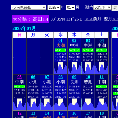
年
月 潮位
大分県： 高田H4
＜＜
前月
翌月
＞
33ﾟ35'N 131ﾟ26'E
2025年01月
20
日
月
火
水
木
金
土
01
02
03
04
大潮
中潮
中潮
中潮
03:43
3
04:21
-2
04:59
-1
05:38
8
10:24
328
11:00
329
11:36
326
12:12
318
.
.
.
.
16:20
116
16:58
110
17:37
103
18:19
96
21:39
290
22:20
291
23:04
287
23:52
277
05
06
07
08
09
10
11
中潮
小潮
小潮
小潮
長潮
若潮
中潮
06:19
28
00:46
264
01:52
250
03:15
241
04:53
246
06:21
264
00:33
36
05:
12:49
306
07:04
56
07:57
89
09:05
122
10:36
144
12:12
149
07:27
287
11:
19:05
91
13:30
290
14:16
272
15:14
257
16:26
248
17:40
249
13:24
142
17:
.
.
19:57
85
21:00
80
22:12
70
23:26
55
.
.
18:44
257
23:
12
13
14
15
16
17
18