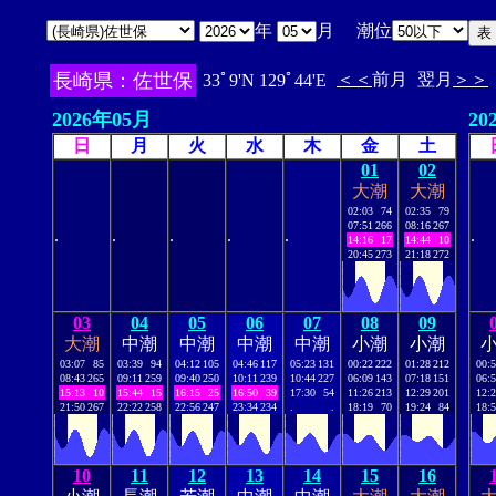
年
月 潮位
長崎県：佐世保
＜＜
前月
翌月
＞＞
33ﾟ9'N 129ﾟ44'E
2026年05月
20
日
月
火
水
木
金
土
01
02
大潮
大潮
02:03
74
02:35
79
07:51
266
08:16
267
.
.
.
.
.
.
14:16
17
14:44
10
20:45
273
21:18
272
03
04
05
06
07
08
09
大潮
中潮
中潮
中潮
中潮
小潮
小潮
03:07
85
03:39
94
04:12
105
04:46
117
05:23
131
00:22
222
01:28
212
00:
08:43
265
09:11
259
09:40
250
10:11
239
10:44
227
06:09
143
07:18
151
06:
15:13
10
15:44
15
16:15
25
16:50
39
17:30
54
11:26
213
12:29
201
12:
21:50
267
22:22
258
22:56
247
23:34
234
.
.
18:19
70
19:24
84
18:
10
11
12
13
14
15
16