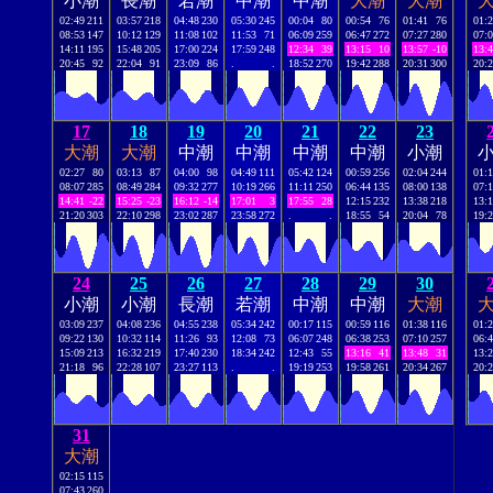
小潮
長潮
若潮
中潮
中潮
大潮
大潮
02:49
211
03:57
218
04:48
230
05:30
245
00:04
80
00:54
76
01:41
76
01:
08:53
147
10:12
129
11:08
102
11:53
71
06:09
259
06:47
272
07:27
280
07:
14:11
195
15:48
205
17:00
224
17:59
248
12:34
39
13:15
10
13:57
-10
13:
20:45
92
22:04
91
23:09
86
.
.
18:52
270
19:42
288
20:31
300
20:
17
18
19
20
21
22
23
大潮
大潮
中潮
中潮
中潮
中潮
小潮
02:27
80
03:13
87
04:00
98
04:49
111
05:42
124
00:59
256
02:04
244
01:
08:07
285
08:49
284
09:32
277
10:19
266
11:11
250
06:44
135
08:00
138
07:
14:41
-22
15:25
-23
16:12
-14
17:01
3
17:55
28
12:15
232
13:38
218
13:
21:20
303
22:10
298
23:02
287
23:58
272
.
.
18:55
54
20:04
78
19:
24
25
26
27
28
29
30
小潮
小潮
長潮
若潮
中潮
中潮
大潮
03:09
237
04:08
236
04:55
238
05:34
242
00:17
115
00:59
116
01:38
116
01:
09:22
130
10:32
114
11:26
93
12:08
73
06:07
248
06:38
253
07:10
257
06:
15:09
213
16:32
219
17:40
230
18:34
242
12:43
55
13:16
41
13:48
31
13:
21:18
96
22:28
107
23:27
113
.
.
19:19
253
19:58
261
20:34
267
20:
31
大潮
02:15
115
07:43
260