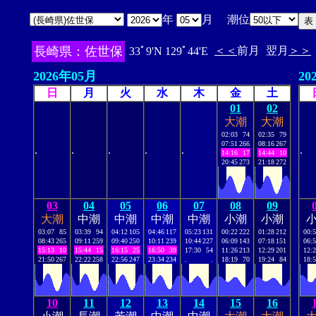
年
月 潮位
長崎県：佐世保
＜＜
前月
翌月
＞＞
33ﾟ9'N 129ﾟ44'E
2026年05月
20
日
月
火
水
木
金
土
01
02
大潮
大潮
02:03
74
02:35
79
07:51
266
08:16
267
.
.
.
.
.
.
14:16
17
14:44
10
20:45
273
21:18
272
03
04
05
06
07
08
09
大潮
中潮
中潮
中潮
中潮
小潮
小潮
03:07
85
03:39
94
04:12
105
04:46
117
05:23
131
00:22
222
01:28
212
00:
08:43
265
09:11
259
09:40
250
10:11
239
10:44
227
06:09
143
07:18
151
06:
15:13
10
15:44
15
16:15
25
16:50
39
17:30
54
11:26
213
12:29
201
12:
21:50
267
22:22
258
22:56
247
23:34
234
.
.
18:19
70
19:24
84
18:
10
11
12
13
14
15
16