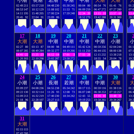
小潮
長潮
若潮
中潮
中潮
大潮
大潮
02:49
211
03:57
218
04:48
230
05:30
245
00:04
80
00:54
76
01:41
76
01:
08:53
147
10:12
129
11:08
102
11:53
71
06:09
259
06:47
272
07:27
280
07:
14:11
195
15:48
205
17:00
224
17:59
248
12:34
39
13:15
10
13:57
-10
13:
20:45
92
22:04
91
23:09
86
.
.
18:52
270
19:42
288
20:31
300
20:
17
18
19
20
21
22
23
大潮
大潮
中潮
中潮
中潮
中潮
小潮
02:27
80
03:13
87
04:00
98
04:49
111
05:42
124
00:59
256
02:04
244
01:
08:07
285
08:49
284
09:32
277
10:19
266
11:11
250
06:44
135
08:00
138
07:
14:41
-22
15:25
-23
16:12
-14
17:01
3
17:55
28
12:15
232
13:38
218
13:
21:20
303
22:10
298
23:02
287
23:58
272
.
.
18:55
54
20:04
78
19:
24
25
26
27
28
29
30
小潮
小潮
長潮
若潮
中潮
中潮
大潮
03:09
237
04:08
236
04:55
238
05:34
242
00:17
115
00:59
116
01:38
116
01:
09:22
130
10:32
114
11:26
93
12:08
73
06:07
248
06:38
253
07:10
257
06:
15:09
213
16:32
219
17:40
230
18:34
242
12:43
55
13:16
41
13:48
31
13:
21:18
96
22:28
107
23:27
113
.
.
19:19
253
19:58
261
20:34
267
20:
31
大潮
02:15
115
07:43
260