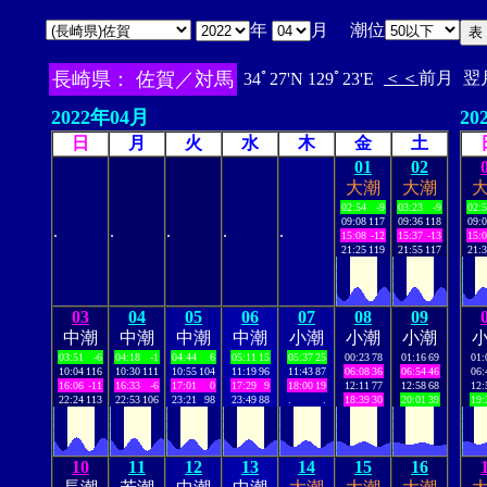
年
月 潮位
長崎県： 佐賀／対馬
＜＜
前月
翌
34ﾟ27'N 129ﾟ23'E
2022年04月
20
日
月
火
水
木
金
土
01
02
大潮
大潮
02:54
-9
03:23
-9
02:
09:08
117
09:36
118
09:
.
.
.
.
.
15:08
-12
15:37
-13
15:
21:25
119
21:55
117
21:
03
04
05
06
07
08
09
中潮
中潮
中潮
中潮
小潮
小潮
小潮
03:51
-6
04:18
-1
04:44
6
05:11
15
05:37
25
00:23
78
01:16
69
01:
10:04
116
10:30
111
10:55
104
11:19
96
11:43
87
06:08
36
06:54
46
06:
16:06
-11
16:33
-6
17:01
0
17:29
9
18:00
19
12:11
77
12:58
68
12:
22:24
113
22:53
106
23:21
98
23:49
88
.
.
18:39
30
20:01
39
19:
10
11
12
13
14
15
16