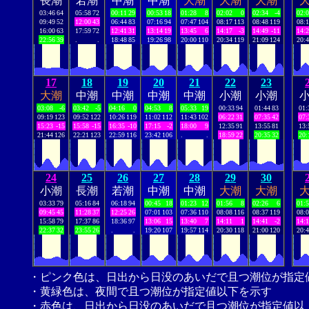
長潮
若潮
中潮
中潮
大潮
大潮
大潮
03:46
64
05:58
72
00:11
29
00:53
18
01:28
8
02:02
0
02:34
-4
02:
09:49
52
12:00
43
06:44
83
07:16
94
07:47
104
08:17
113
08:48
119
08:
16:00
63
17:59
72
12:41
31
13:14
19
13:45
6
14:17
-3
14:49
-11
14:
22:56
39
.
.
18:48
85
19:26
98
20:00
110
20:34
119
21:09
124
20:
17
18
19
20
21
22
23
大潮
中潮
中潮
中潮
中潮
小潮
小潮
03:08
-6
03:42
-5
04:16
0
04:53
8
05:33
19
00:33
94
01:44
83
01:
09:19
123
09:52
122
10:26
119
11:02
112
11:43
102
06:22
31
07:35
42
07:
15:23
-15
15:58
-15
16:35
-10
17:15
-2
18:00
9
12:35
91
13:55
81
13:
21:44
126
22:21
123
22:59
116
23:42
106
.
.
18:59
22
20:35
32
20:
24
25
26
27
28
29
30
小潮
長潮
若潮
中潮
中潮
大潮
大潮
03:33
79
05:16
84
06:18
94
00:45
18
01:23
12
01:56
8
02:26
6
01:
09:45
45
11:28
37
12:25
26
07:01
103
07:36
110
08:08
116
08:37
119
08:
15:58
79
17:37
86
18:36
97
13:06
15
13:40
7
14:11
1
14:41
-2
14:
22:37
32
23:55
26
.
.
19:20
107
19:57
114
20:30
118
21:00
120
20:
・ピンク色は、日出から日没のあいだで且つ潮位が指定
・黄緑色は、夜間で且つ潮位が指定値以下を示す
・赤色は、日出から日没のあいだで且つ潮位が指定値以