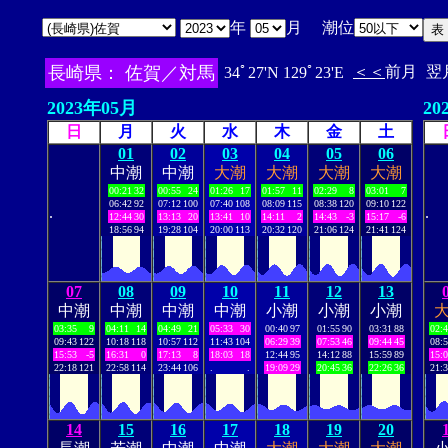
年
月 潮位
長崎県： 佐賀／対馬
＜＜
前月
翌
34ﾟ27'N 129ﾟ23'E
2023年05月
20
日
月
火
水
木
金
土
01
02
03
04
05
06
中潮
中潮
大潮
大潮
大潮
大潮
00:21
32
00:55
24
01:26
17
01:57
11
02:29
8
03:01
7
06:42
92
07:12
100
07:40
108
08:09
115
08:38
120
09:10
122
.
.
12:44
30
13:13
20
13:41
10
14:11
2
14:43
-3
15:17
-6
18:56
94
19:28
104
20:00
113
20:32
120
21:06
124
21:41
124
07
08
09
10
11
12
13
中潮
中潮
中潮
中潮
小潮
小潮
小潮
03:35
9
04:11
14
04:49
21
05:33
30
00:40
97
01:55
90
03:31
88
02:
09:43
122
10:18
118
10:57
112
11:43
104
06:29
39
07:53
46
09:44
45
08:
15:53
-5
16:31
0
17:13
8
18:03
18
12:44
95
14:12
88
15:59
89
15:
22:18
121
22:58
114
23:44
106
.
.
19:09
29
20:45
36
22:26
36
21:
14
15
16
17
18
19
20