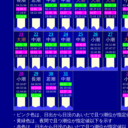
長潮
若潮
中潮
中潮
大潮
大潮
大潮
04:55
94
05:55
102
00:27
24
01:09
20
01:45
16
02:20
15
02:52
16
02:
11:09
37
12:05
26
06:41
110
07:20
117
07:55
122
08:29
125
09:02
125
08:
17:24
97
18:22
106
12:49
16
13:27
8
14:03
3
14:37
1
15:10
2
15:
23:36
30
.
.
19:08
115
19:49
121
20:25
124
21:01
125
21:35
123
21:
21
22
23
24
25
26
27
大潮
中潮
中潮
中潮
中潮
小潮
小潮
03:25
19
03:57
24
04:29
31
05:04
38
05:42
45
00:45
93
01:51
88
02:
09:34
122
10:06
117
10:38
111
11:12
103
11:50
95
06:32
52
07:47
57
08:
15:42
5
16:15
11
16:48
19
17:23
27
18:04
36
12:41
88
14:00
83
14:
22:09
119
22:43
113
23:18
106
23:58
99
.
.
18:59
45
20:22
50
21:
28
29
30
31
小潮
長潮
若潮
中潮
03:16
87
04:36
91
05:33
97
00:03
40
01:
09:33
56
10:53
50
11:45
40
06:18
105
07:
15:44
84
17:07
90
18:04
99
12:27
31
13:
22:00
50
23:12
46
.
.
18:50
109
19:
・ピンク色は、日出から日没のあいだで且つ潮位が指定
・黄緑色は、夜間で且つ潮位が指定値以下を示す
・赤色は、日出から日没のあいだで且つ潮位が指定値以