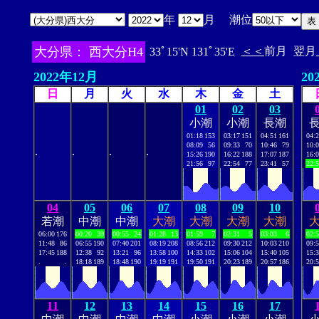
年
月 潮位
大分県： 西大分H4
＜＜
前月
翌月
33ﾟ15'N 131ﾟ35'E
2022年12月
20
日
月
火
水
木
金
土
01
02
03
小潮
小潮
長潮
01:18
153
03:17
151
04:51
161
04:
08:09
56
09:33
70
10:46
79
10:
.
.
.
.
15:26
190
16:22
188
17:07
187
16:
21:56
97
22:54
77
23:41
57
22:
04
05
06
07
08
09
10
若潮
中潮
中潮
大潮
大潮
大潮
大潮
06:00
176
00:20
39
00:55
24
01:28
13
01:59
7
02:31
5
03:03
6
02:
11:48
86
06:55
190
07:40
201
08:19
208
08:56
212
09:30
212
10:03
210
09:
17:45
188
12:38
92
13:21
96
13:58
100
14:33
102
15:06
104
15:40
105
15:
.
.
18:18
189
18:48
190
19:19
191
19:50
191
20:23
189
20:57
186
20:
11
12
13
14
15
16
17