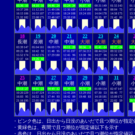
中潮
中潮
中潮
中潮
小潮
小潮
小潮
03:36
10
04:10
16
04:46
24
05:24
34
06:07
47
00:31
149
01:55
143
01:
10:37
206
11:12
201
11:49
196
12:30
189
13:14
183
06:58
60
08:04
75
07:
16:15
106
16:53
107
17:35
108
18:24
108
19:24
105
14:04
178
14:58
175
13:
21:32
182
22:08
175
22:48
167
23:33
158
.
.
20:35
97
21:42
83
20:
18
19
20
21
22
23
24
長潮
若潮
中潮
中潮
大潮
大潮
大潮
03:39
147
05:04
161
06:09
179
00:11
20
00:56
0
01:41
-14
02:27
-24
02:
09:25
86
10:42
92
11:48
95
07:05
197
07:56
213
08:44
224
09:32
229
09:
15:52
174
16:42
176
17:29
180
12:45
96
13:38
96
14:27
96
15:14
96
15:
22:37
64
23:26
42
.
.
18:15
185
18:59
190
19:44
194
20:29
196
20:
25
26
27
28
29
30
31
中潮
中潮
中潮
中潮
小潮
小潮
小潮
03:13
-27
04:01
-23
04:49
-12
05:39
5
06:31
28
01:09
154
02:47
147
02:
10:20
229
11:07
224
11:54
215
12:41
204
13:29
192
07:30
53
08:40
77
07:
16:03
95
16:52
95
17:44
93
18:42
89
19:48
83
14:18
181
15:09
172
13:
21:16
195
22:05
190
22:57
180
23:55
167
.
.
20:57
72
22:02
59
20:
・ピンク色は、日出から日没のあいだで且つ潮位が指定
・黄緑色は、夜間で且つ潮位が指定値以下を示す
・赤色は、日出から日没のあいだで且つ潮位が指定値以