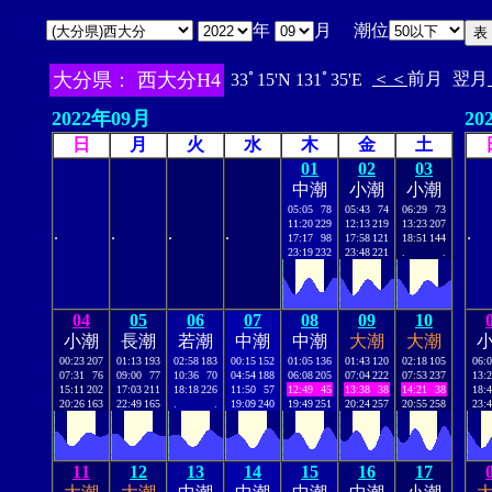
年
月 潮位
大分県： 西大分H4
＜＜
前月
翌月
33ﾟ15'N 131ﾟ35'E
2022年09月
20
日
月
火
水
木
金
土
01
02
03
中潮
小潮
小潮
05:05
78
05:43
74
06:29
73
11:20
229
12:13
219
13:23
207
.
.
.
.
.
17:17
98
17:58
121
18:51
144
23:19
232
23:48
221
.
.
04
05
06
07
08
09
10
小潮
長潮
若潮
中潮
中潮
大潮
大潮
00:23
207
01:13
193
02:58
183
00:15
152
01:05
136
01:43
120
02:18
105
06:
07:31
76
09:00
77
10:36
70
04:54
188
06:08
205
07:04
222
07:53
237
13:
15:11
202
17:03
211
18:18
226
11:50
57
12:49
45
13:38
38
14:21
38
18:
20:26
163
22:49
165
.
.
19:09
240
19:49
251
20:24
257
20:55
258
23:
11
12
13
14
15
16
17