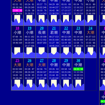
大潮
大潮
中潮
中潮
中潮
中潮
小潮
02:52
92
03:24
81
03:57
73
04:29
69
05:01
69
05:34
73
06:11
80
01:
08:38
246
09:20
249
10:02
246
10:44
237
11:28
225
12:16
211
13:18
197
07:
15:00
44
15:36
58
16:10
76
16:42
96
17:13
117
17:46
137
18:26
155
14:
21:24
256
21:50
251
22:14
243
22:38
233
23:00
222
23:23
210
23:46
196
20:
18
19
20
21
22
23
24
小潮
小潮
長潮
若潮
中潮
中潮
大潮
07:00
91
00:11
182
01:18
168
00:27
153
00:52
139
01:14
126
01:37
113
05:
15:02
189
08:21
101
10:12
102
04:35
169
05:48
183
06:34
200
07:13
216
12:
19:46
169
16:59
193
18:07
203
11:27
94
12:19
83
12:58
73
13:33
66
17:
.
.
23:17
166
.
.
18:45
214
19:14
224
19:39
233
20:04
240
23:
25
26
27
28
29
30
大潮
大潮
大潮
中潮
中潮
中潮
02:02
100
02:28
87
02:56
74
03:26
63
03:58
54
04:33
50
00:
07:50
230
08:26
240
09:04
247
09:43
248
10:25
245
11:12
236
06:
14:05
62
14:38
63
15:10
69
15:44
81
16:20
96
16:59
115
12:
20:28
245
20:52
247
21:17
246
21:43
242
22:11
234
22:39
224
19:
04:
12: