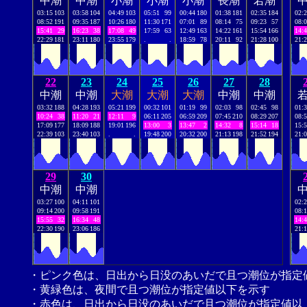
中潮
中潮
小潮
小潮
小潮
長潮
若潮
03:15
103
03:58
104
04:49
103
05:51
99
00:44
180
01:38
181
02:35
184
02:
08:52
191
09:35
187
10:26
180
11:30
171
07:01
89
08:14
75
09:23
57
08:
15:41
29
16:23
38
17:08
49
17:59
63
12:49
163
14:22
161
15:54
166
14:
22:29
181
23:11
180
23:55
179
.
.
18:59
78
20:11
92
21:28
100
21:
22
23
24
25
26
27
28
中潮
中潮
大潮
大潮
大潮
中潮
中潮
03:32
188
04:28
193
05:21
199
00:32
101
01:19
99
02:03
98
02:45
98
01:
10:24
38
11:20
21
12:11
9
06:11
205
06:59
209
07:45
210
08:29
207
08:
17:09
177
18:09
188
19:01
196
13:00
3
13:47
2
14:32
8
15:14
18
15:
22:39
103
23:40
103
.
.
19:48
200
20:32
200
21:13
198
21:52
194
21:
29
30
中潮
中潮
03:27
100
04:11
101
02:
09:14
200
09:58
191
08:
15:55
32
16:34
48
14:
22:30
190
23:06
186
21:
・ピンク色は、日出から日没のあいだで且つ潮位が指定
・黄緑色は、夜間で且つ潮位が指定値以下を示す
・赤色は、日出から日没のあいだで且つ潮位が指定値以