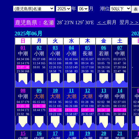
年
月 潮位
鹿児島県：名瀬
＜＜
前月
翌月
＞
28ﾟ23'N 129ﾟ30'E
2025年06月
20
日
月
火
水
木
金
土
01
02
03
04
05
06
07
中潮
小潮
小潮
小潮
長潮
若潮
中潮
04:34
106
05:37
108
00:51
165
01:45
164
02:35
167
03:19
171
03:59
175
10:14
176
11:14
165
06:51
106
08:09
98
09:14
85
10:05
70
10:47
56
.
17:07
40
18:01
56
12:26
155
13:53
149
15:17
150
16:26
156
17:20
164
23:56
168
.
.
18:58
71
19:58
83
20:59
91
21:56
95
22:47
96
08
09
10
11
12
13
14
中潮
大潮
大潮
大潮
大潮
中潮
中潮
04:37
179
05:15
182
00:14
95
00:52
95
01:28
96
02:02
98
02:37
101
02:
11:25
43
12:01
32
05:51
185
06:26
188
07:01
190
07:36
191
08:13
192
10:
18:04
172
18:44
179
12:36
25
13:11
21
13:47
19
14:24
20
15:02
23
17:
23:32
96
.
.
19:22
184
19:58
187
20:35
187
21:11
186
21:50
184
22:
15
16
17
18
19
20
21