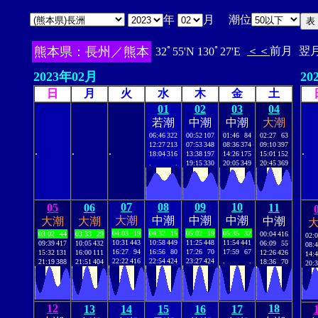
年
月 潮位
熊本県：長州／熊本
＜＜
前月
翌
32ﾟ55'N 130ﾟ27'E
2023年02月
20
日
月
火
水
木
金
土
01
02
03
04
若潮
中潮
中潮
大潮
06:46
322
00:52
107
01:46
84
02:27
63
12:27
213
07:53
348
08:36
374
09:10
397
.
.
.
.
18:04
316
13:38
197
14:26
175
15:01
152
.
.
19:15
330
20:05
349
20:45
369
07
08
09
10
05
06
11
大潮
中潮
中潮
中潮
大潮
大潮
中潮
04:03
19
04:32
15
05:02
19
05:35
32
03:02
44
03:33
29
00:04
416
02:
10:31
443
10:58
449
11:25
448
11:54
441
09:39
417
10:05
432
06:09
55
08:
16:27
94
16:56
80
17:26
70
17:59
67
15:32
131
16:00
111
12:26
426
14:
22:22
416
22:54
424
23:27
424
.
.
21:19
388
21:51
404
18:36
70
20:
12
18
13
14
15
16
17