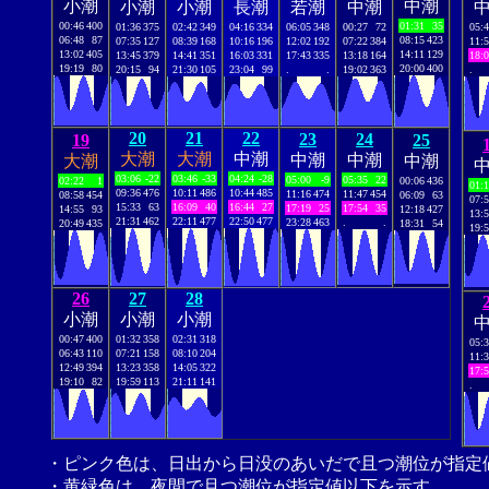
小潮
中潮
小潮
小潮
長潮
若潮
中潮
00:46
400
01:31
35
01:36
375
02:42
349
04:16
334
06:05
348
00:27
72
05:
06:48
87
08:15
423
07:35
127
08:39
168
10:16
196
12:02
192
07:22
384
11:
13:02
405
14:11
129
13:45
379
14:41
351
16:03
331
17:43
335
13:18
164
18:
19:19
80
20:00
400
20:15
94
21:30
105
23:04
99
.
.
19:02
363
.
20
21
22
23
24
19
25
大潮
大潮
中潮
中潮
中潮
大潮
中潮
03:06
-22
03:46
-33
04:24
-28
05:00
-9
05:35
22
02:22
1
00:06
436
01:
09:36
476
10:11
486
10:44
485
11:16
474
11:47
454
08:58
454
06:09
63
07:
15:33
63
16:09
40
16:44
27
17:19
25
17:54
35
14:55
93
12:18
427
13:
21:31
462
22:11
477
22:50
477
23:28
463
.
.
20:49
435
18:31
54
19:
26
27
28
小潮
小潮
小潮
00:47
400
01:32
358
02:31
318
05:
06:43
110
07:21
158
08:10
204
11:
12:49
394
13:23
358
14:05
322
17:
19:10
82
19:59
113
21:11
141
.
・ピンク色は、日出から日没のあいだで且つ潮位が指定
・黄緑色は、夜間で且つ潮位が指定値以下を示す