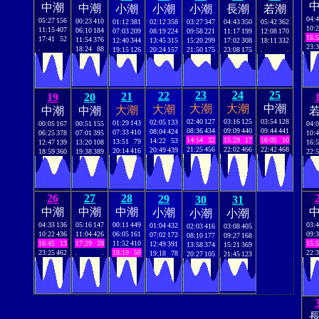
中潮
中潮
小潮
小潮
小潮
長潮
若潮
04:
05:27
156
00:23
410
01:12
381
02:12
358
03:27
347
04:43
350
05:42
362
10:
11:15
407
06:10
184
07:03
209
08:19
224
09:58
221
11:17
199
12:08
170
16:
17:41
52
11:54
376
12:40
344
13:45
315
15:20
299
17:02
308
18:11
332
23:
.
.
18:24
88
19:15
126
20:24
157
21:50
175
23:08
175
.
.
23
24
25
22
21
19
20
大潮
大潮
中潮
大潮
大潮
中潮
中潮
02:40
127
03:16
125
03:54
128
02:05
133
01:29
143
00:05
167
00:51
155
04:
08:36
434
09:09
440
09:44
441
08:04
424
07:33
410
06:25
378
07:01
395
10:
14:54
32
15:29
17
16:05
10
14:22
53
13:51
79
12:47
139
13:20
108
16:
21:25
456
22:02
466
22:42
468
20:49
439
20:14
416
18:59
360
19:38
389
22:
26
27
28
29
30
31
中潮
中潮
中潮
小潮
小潮
小潮
04:33
136
05:16
147
00:11
449
03:
01:04
432
02:03
416
03:08
405
10:22
436
11:04
426
06:05
161
09:
07:02
172
08:10
177
09:27
168
16:45
13
17:29
28
11:52
410
15:
12:49
391
13:58
374
15:21
369
23:25
462
.
.
18:19
50
22:
19:18
78
20:27
105
21:45
123