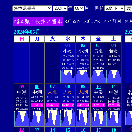
年
月 潮位
熊本県：長州／熊本
＜＜
前月
翌
32ﾟ55'N 130ﾟ27'E
2024年05月
20
日
月
火
水
木
金
土
01
02
03
04
小潮
小潮
長潮
若潮
02:22
376
03:51
371
05:12
385
06:13
409
08:26
205
10:09
196
11:29
162
12:26
118
.
.
.
.
14:04
339
15:49
335
17:24
361
18:32
401
20:51
113
22:26
117
23:43
102
.
.
07
08
09
06
10
05
11
大潮
大潮
大潮
中潮
中潮
中潮
中潮
02:15
64
02:56
69
03:34
82
01:32
70
04:11
103
00:43
84
04:48
128
05:
08:20
465
08:56
469
09:30
465
07:42
452
10:05
453
07:01
433
10:39
433
11:
14:32
6
15:10
-9
15:47
-12
13:53
35
16:24
-1
13:12
74
17:02
20
18:
20:56
489
21:37
493
22:17
485
20:13
471
22:57
466
19:26
440
23:39
440
.
12
13
14
15
16
17
18