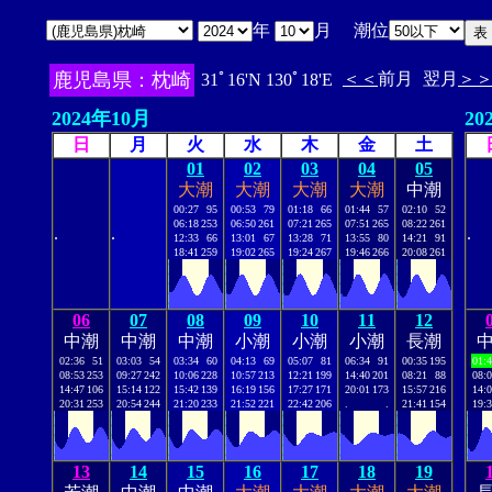
年
月 潮位
鹿児島県：枕崎
＜＜
前月
翌月
＞
31ﾟ16'N 130ﾟ18'E
2024年10月
20
日
月
火
水
木
金
土
01
02
03
04
05
大潮
大潮
大潮
大潮
中潮
00:27
95
00:53
79
01:18
66
01:44
57
02:10
52
06:18
253
06:50
261
07:21
265
07:51
265
08:22
261
.
.
.
12:33
66
13:01
67
13:28
71
13:55
80
14:21
91
18:41
259
19:02
265
19:24
267
19:46
266
20:08
261
06
07
08
09
10
11
12
中潮
中潮
中潮
小潮
小潮
小潮
長潮
02:36
51
03:03
54
03:34
60
04:13
69
05:07
81
06:34
91
00:35
195
01:
08:53
253
09:27
242
10:06
228
10:57
213
12:21
199
14:40
201
08:21
88
08:
14:47
106
15:14
122
15:42
139
16:19
156
17:27
171
20:01
173
15:57
216
14:
20:31
253
20:54
244
21:20
233
21:52
221
22:42
206
.
.
21:41
154
19:
13
14
15
16
17
18
19