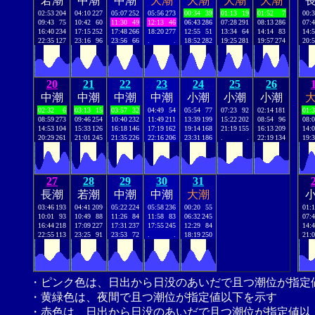
若潮
中潮
中潮
大潮
大潮
大潮
大潮
02:53
204
04:10
227
05:07
252
05:56
273
00:34
39
01:13
19
01:52
7
00:
09:43
75
10:42
60
11:30
49
12:13
46
06:43
286
07:28
291
08:13
286
07:
16:40
234
17:15
252
17:48
266
18:20
277
12:55
51
13:34
64
14:14
83
14:
22:35
127
23:16
96
23:56
66
.
.
18:52
282
19:25
281
19:57
274
20:
20
21
22
23
24
25
26
中潮
中潮
中潮
中潮
小潮
小潮
小潮
02:32
6
03:13
15
03:57
32
04:49
54
05:54
77
07:23
92
02:14
181
01:
08:59
273
09:46
254
10:40
232
11:49
211
13:39
199
15:22
202
08:54
96
08:
14:53
104
15:33
126
16:18
146
17:19
162
19:14
168
21:19
155
16:13
209
14:
20:29
261
21:01
245
21:35
226
22:16
206
23:31
186
.
.
22:19
134
19:
27
28
29
30
31
長潮
若潮
中潮
中潮
大潮
03:46
193
04:41
209
05:22
224
05:58
236
00:20
55
01:
10:01
93
10:49
88
11:26
84
11:58
83
06:32
245
07:
16:44
218
17:09
227
17:31
237
17:55
245
12:29
84
14:
22:55
113
23:25
91
23:53
72
.
.
18:19
250
21:
・ピンク色は、日出から日没のあいだで且つ潮位が指定
・黄緑色は、夜間で且つ潮位が指定値以下を示す
・赤色は、日出から日没のあいだで且つ潮位が指定値以