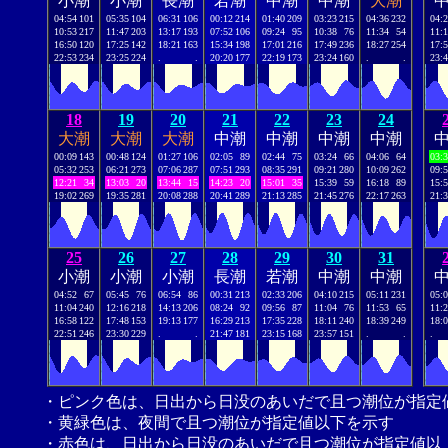
小潮
小潮
長潮
若潮
中潮
中潮
大潮
04:54
101
05:35
104
06:31
106
00:12
214
01:40
209
03:23
215
04:36
232
04:
10:53
217
11:47
203
13:17
193
07:52
106
09:24
95
10:38
76
11:34
54
11:
16:50
120
17:25
142
18:21
163
15:34
198
17:01
216
17:49
236
18:27
254
17:
22:53
234
23:25
224
.
.
20:20
177
22:19
173
23:24
160
.
.
23:
18
19
20
21
22
23
24
大潮
大潮
大潮
中潮
中潮
中潮
中潮
00:09
143
00:48
124
01:27
106
02:05
89
02:44
75
03:24
66
04:06
64
03:
05:32
253
06:21
273
07:06
287
07:51
293
08:35
291
09:21
280
10:09
262
09:
12:21
34
13:03
20
13:44
15
14:23
20
15:01
35
15:39
59
16:18
89
15:
19:02
269
19:35
281
20:08
288
20:41
289
21:13
285
21:45
276
22:17
263
21:
25
26
27
28
29
30
31
小潮
小潮
小潮
長潮
若潮
中潮
中潮
04:52
67
05:45
76
06:54
86
00:31
213
02:33
206
04:10
215
05:11
231
05:
11:04
240
12:16
218
14:13
206
08:24
92
09:56
87
11:04
76
11:53
65
11:
16:58
122
17:48
153
19:13
177
16:29
213
17:35
228
18:11
240
18:39
249
18:
22:51
246
23:30
229
.
.
21:47
181
23:15
168
23:57
151
.
.
.
・ピンク色は、日出から日没のあいだで且つ潮位が指定
・黄緑色は、夜間で且つ潮位が指定値以下を示す
・赤色は、日出から日没のあいだで且つ潮位が指定値以