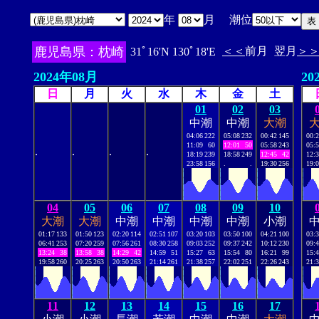
年
月 潮位
鹿児島県：枕崎
＜＜
前月
翌月
＞
31ﾟ16'N 130ﾟ18'E
2024年08月
20
日
月
火
水
木
金
土
01
02
03
中潮
中潮
大潮
04:06
222
05:08
232
00:42
145
00:
11:09
60
12:01
50
05:58
243
05:
.
.
.
.
18:19
239
18:58
249
12:45
42
12:
23:58
156
.
.
19:30
256
19:
04
05
06
07
08
09
10
大潮
大潮
中潮
中潮
中潮
中潮
小潮
01:17
133
01:50
123
02:20
114
02:51
107
03:20
103
03:50
100
04:21
100
03:
06:41
253
07:20
259
07:56
261
08:30
258
09:03
252
09:37
242
10:12
230
09:
13:24
38
13:58
38
14:29
42
14:59
51
15:27
63
15:54
80
16:21
99
15:
19:58
260
20:25
263
20:50
263
21:14
261
21:38
257
22:02
251
22:26
243
21:
11
12
13
14
15
16
17