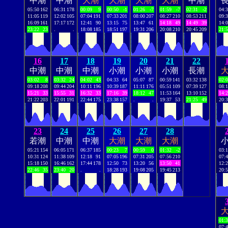
中潮
中潮
大潮
大潮
大潮
大潮
中潮
05:50
162
06:31
178
00:09
9
00:50
-1
01:26
-7
01:59
-7
02:31
-2
04:
11:05
119
12:02
105
07:04
191
07:33
201
08:00
207
08:27
210
08:53
211
09:
16:09
161
17:17
172
12:41
90
13:15
75
13:47
61
14:18
49
14:49
39
14:
23:22
23
.
.
18:08
185
18:51
197
19:31
206
20:08
210
20:45
209
21:
16
17
18
19
20
21
22
中潮
中潮
中潮
小潮
小潮
小潮
長潮
03:02
8
03:32
24
04:02
43
04:33
64
05:07
87
00:59
141
03:32
138
02:
09:18
208
09:44
204
10:11
196
10:39
187
11:11
176
05:51
109
07:39
127
08:
15:21
33
15:55
31
16:32
33
17:16
39
18:12
47
11:53
164
13:10
152
14:
21:22
203
22:01
191
22:44
175
23:38
157
.
.
19:37
53
21:25
49
20:
23
24
25
26
27
28
若潮
中潮
中潮
大潮
大潮
大潮
05:21
154
06:05
171
06:37
185
00:23
7
00:59
0
01:32
-2
03:
10:31
124
11:38
109
12:18
91
07:05
196
07:31
205
07:56
210
07:
15:18
150
16:46
162
17:44
178
12:50
73
13:20
56
13:50
41
12:
22:46
35
23:40
20
.
.
18:28
193
19:08
205
19:45
213
20:
01:
07: