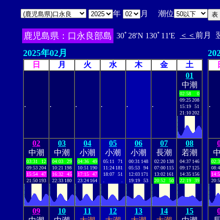
年
月 潮位
鹿児島県：口永良部島
＜＜
前月
30ﾟ28'N 130ﾟ11'E
2025年02月
20
日
月
火
水
木
金
土
01
中潮
02:58
0
09:25
208
.
.
.
.
.
.
.
15:19
51
21:10
202
02
03
04
05
06
07
08
中潮
中潮
小潮
小潮
小潮
長潮
若潮
03:31
12
04:03
29
04:36
49
05:11
71
00:31
148
02:20
138
04:37
146
02:
09:53
204
10:21
198
10:51
190
11:24
181
05:53
94
07:00
115
09:17
125
08:
15:54
47
16:32
45
17:15
47
18:07
51
12:03
171
13:02
161
14:35
156
14:
21:50
193
22:33
180
23:24
164
.
.
19:19
53
20:52
50
22:19
39
20:
09
10
11
12
13
14
15