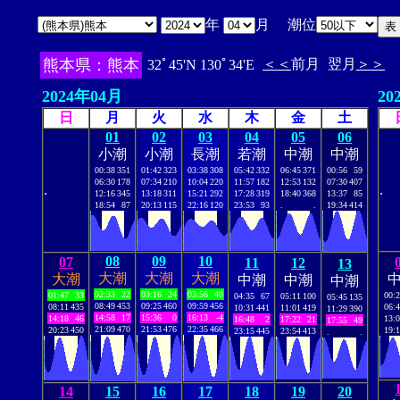
年
月 潮位
熊本県：熊本
＜＜
前月
翌月
＞＞
32ﾟ45'N 130ﾟ34'E
2024年04月
20
日
月
火
水
木
金
土
01
02
03
04
05
06
小潮
小潮
長潮
若潮
中潮
中潮
00:38
351
01:42
323
03:38
308
05:42
332
06:45
371
00:56
59
06:30
178
07:34
210
10:04
220
11:57
182
12:53
132
07:30
407
.
.
12:16
345
13:18
311
15:21
292
17:28
319
18:40
368
13:37
85
18:54
87
20:13
115
22:16
120
23:53
93
.
.
19:34
414
08
09
10
07
11
12
13
大潮
大潮
大潮
大潮
中潮
中潮
中潮
02:33
22
03:16
24
03:56
40
01:47
33
00:
04:35
67
05:11
100
05:45
135
08:49
453
09:25
460
09:59
456
08:11
435
06:
10:31
441
11:01
419
11:29
390
14:58
17
15:36
0
16:13
-4
14:18
46
13:
16:48
2
17:22
21
17:55
49
21:09
470
21:53
476
22:35
466
20:23
450
19:
23:15
445
23:54
413
.
.
14
15
16
17
18
19
20