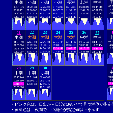
中潮
小潮
小潮
小潮
長潮
若潮
中潮
05:
00:34
376
01:20
339
02:25
308
04:16
299
05:45
315
06:31
340
00:44
118
11:
06:20
171
07:00
202
08:08
226
10:37
223
11:59
188
12:41
151
07:07
366
17:
11:57
357
12:31
322
13:31
288
15:51
274
17:42
300
18:37
337
13:16
117
.
18:31
83
19:18
120
20:37
152
22:37
158
23:54
140
.
.
19:19
371
22
23
24
25
26
21
27
大潮
大潮
大潮
大潮
中潮
中潮
中潮
06:
02:01
88
02:36
84
03:11
87
03:44
96
04:15
109
01:24
99
04:46
125
12:
08:09
405
08:40
415
09:08
419
09:36
418
10:02
413
07:39
388
10:28
404
18:
14:19
68
14:50
53
15:20
42
15:48
35
16:16
32
13:48
89
16:46
33
.
20:33
415
21:08
425
21:42
428
22:15
426
22:46
418
19:57
397
23:19
406
28
29
30
中潮
中潮
小潮
04:
05:17
144
05:51
164
00:40
366
10:
10:56
390
11:30
371
06:37
185
16:
17:18
41
17:58
59
12:16
345
23:
23:55
388
.
.
18:51
85
・ピンク色は、日出から日没のあいだで且つ潮位が指定
・黄緑色は、夜間で且つ潮位が指定値以下を示す