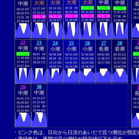
大潮
大潮
中潮
大潮
中潮
大潮
中潮
02:58
69
03:36
45
04:14
32
02:19
101
04:50
30
01:37
142
00:53
187
04:
08:59
488
09:43
500
10:26
497
08:14
461
11:07
478
07:25
421
06:29
374
11:
15:12
19
15:52
27
16:31
50
14:29
26
17:08
84
13:43
49
12:52
84
18:
21:30
490
22:05
492
22:37
483
20:54
477
23:08
463
20:16
453
19:36
420
.
22
23
24
25
26
27
28
中潮
中潮
小潮
小潮
小潮
長潮
若潮
05:25
41
04:
06:01
64
00:06
398
00:41
359
01:40
320
04:02
301
00:19
212
11:49
448
10:
12:32
408
06:40
95
07:33
131
09:04
160
11:06
157
05:53
329
17:44
127
16:
18:20
172
13:24
366
14:41
331
16:54
326
18:17
349
12:17
133
23:37
434
22:
.
.
19:03
215
20:14
249
22:56
250
.
.
19:00
376
30
29
中潮
中潮
01:35
137
01:01
172
05:
07:31
401
06:49
367
11:
13:42
89
13:03
109
18:
20:04
422
19:33
401
.
・ピンク色は、日出から日没のあいだで且つ潮位が指定
・黄緑色は、夜間で且つ潮位が指定値以下を示す