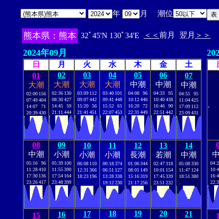
年
月 潮位
熊本県：熊本
＜＜
前月
翌月
＞＞
32ﾟ45'N 130ﾟ34'E
2024年09月
20
日
月
火
水
木
金
土
02
03
04
05
06
01
07
大潮
大潮
大潮
中潮
中潮
大潮
中潮
02:36
130
03:09
112
03:40
101
04:08
96
04:33
95
02:00
156
04:55
95
08:30
427
09:07
442
09:41
448
10:12
446
10:40
438
07:49
404
11:04
425
.
14:45
59
15:20
56
15:52
61
16:20
72
16:46
90
14:07
71
17:09
112
21:11
444
21:41
451
22:07
453
22:31
449
22:51
442
20:39
430
23:09
431
08
09
10
11
12
13
14
中潮
小潮
小潮
小潮
長潮
若潮
中潮
05:16
96
05:39
100
04:
06:08
110
00:18
374
01:06
344
02:47
318
05:08
330
11:28
410
11:55
390
10:
12:31
366
06:51
127
08:01
149
10:01
154
11:47
124
17:30
136
17:54
164
16:
18:23
196
13:28
338
15:16
319
17:45
339
18:51
380
23:26
417
23:48
399
22:
.
.
19:12
230
21:17
256
23:51
232
.
.
18
19
20
17
21
16
15